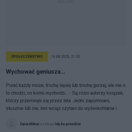
SPOŁECZEŃSTWO
16.08.2025, 21:52
Wychować geniusza...
Pisać każdy może, trochę lepiej lub trochę gorzej, ale nie o
to chodzi, co komu wychodzi... - Są różni autorzy książek,
którzy przeminęli się przez lata. Jedni zapomniani,
słusznie lub nie, inni wciąż czytani do wyświechtania i...
Daria Mikuś
na blogu
Idę ku prawdzie