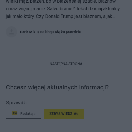
wielki mąż, błazen, bo w błazeńskiej szacie. Błaznów
coraz więcej macie. Salve bracie!" tekst dzisiaj aktualny
jak mało który. Czy Donald Trump jest błaznem, a jak...
Daria Mikuś
na blogu
Idę ku prawdzie
NASTĘPNA STRONA
Chcesz więcej aktualnych informacji?
Sprawdź:
Redakcja
ŻEBYŚ WIEDZIAŁ