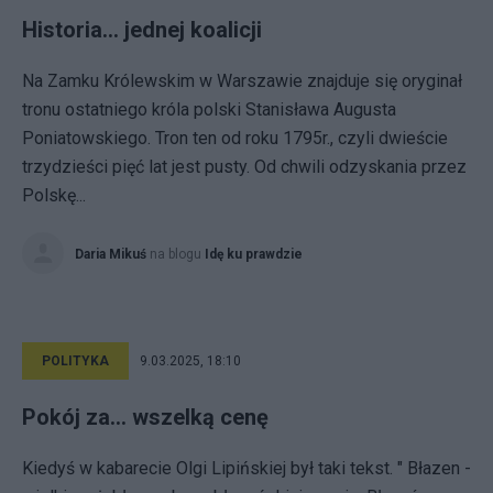
Historia... jednej koalicji
Na Zamku Królewskim w Warszawie znajduje się oryginał
tronu ostatniego króla polski Stanisława Augusta
Poniatowskiego. Tron ten od roku 1795r., czyli dwieście
trzydzieści pięć lat jest pusty. Od chwili odzyskania przez
Polskę...
Daria Mikuś
na blogu
Idę ku prawdzie
POLITYKA
9.03.2025, 18:10
Pokój za... wszelką cenę
Kiedyś w kabarecie Olgi Lipińskiej był taki tekst. " Błazen -