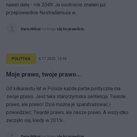
nawet datę - rok 2049. Ja osobiście znałam już
przepowiednie Nostradamusa w...
Daria Mikuś
na blogu
Idę ku prawdzie
POLITYKA
6.11.2025, 10:56
Moje prawo, twoje prawo...
Od kilkunastu lat w Polsce każda partia polityczna ma
swoje prawo. Jest taka starorzymska sentencja: Twarde
prawo, ale prawo! Dziś można je sparafrazować i
powiedzieć: Twarde prawo, ale nasze prawo. A wszystko
zaczęło się, kiedy w 2015r...
Daria Mikuś
na blogu
Idę ku prawdzie