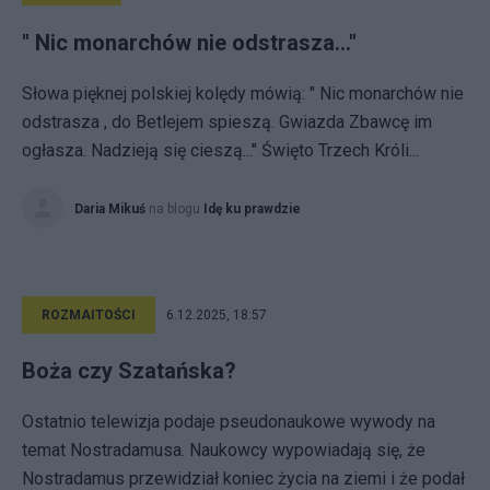
" Nic monarchów nie odstrasza..."
Słowa pięknej polskiej kolędy mówią: " Nic monarchów nie
odstrasza , do Betlejem spieszą. Gwiazda Zbawcę im
ogłasza. Nadzieją się cieszą..." Święto Trzech Króli...
Daria Mikuś
na blogu
Idę ku prawdzie
ROZMAITOŚCI
6.12.2025, 18:57
Boża czy Szatańska?
Ostatnio telewizja podaje pseudonaukowe wywody na
temat Nostradamusa. Naukowcy wypowiadają się, że
Nostradamus przewidział koniec życia na ziemi i że podał