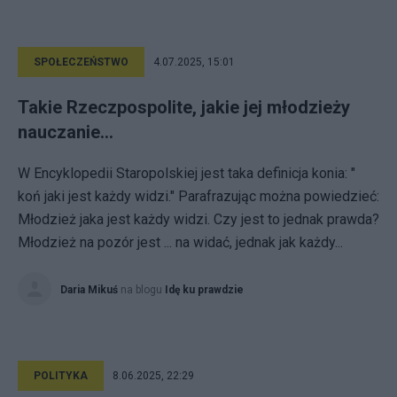
SPOŁECZEŃSTWO
4.07.2025, 15:01
Takie Rzeczpospolite, jakie jej młodzieży
nauczanie...
W Encyklopedii Staropolskiej jest taka definicja konia: "
koń jaki jest każdy widzi." Parafrazując można powiedzieć:
Młodzież jaka jest każdy widzi. Czy jest to jednak prawda?
Młodzież na pozór jest ... na widać, jednak jak każdy...
Daria Mikuś
na blogu
Idę ku prawdzie
POLITYKA
8.06.2025, 22:29