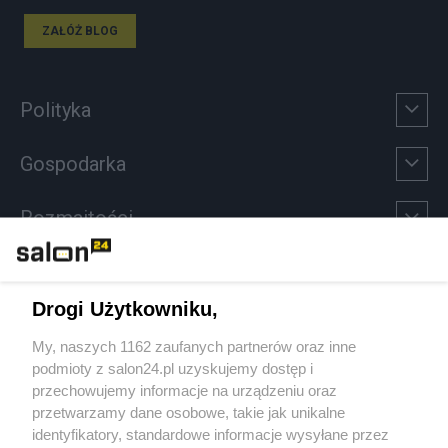
ZAŁÓŻ BLOG
Polityka
Gospodarka
Rozmaitości
Technologie
Drogi Użytkowniku,
Sport
My, naszych 1162 zaufanych partnerów oraz inne
podmioty z salon24.pl uzyskujemy dostęp i
Społeczeństwo
przechowujemy informacje na urządzeniu oraz
przetwarzamy dane osobowe, takie jak unikalne
Kultura
identyfikatory, standardowe informacje wysyłane przez