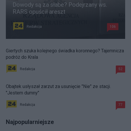
Dowody są za słabe? Podejrzany ws.
RARS opuścił areszt
Redakcja
106
Giertych szuka kolejnego świadka koronnego? Tajemnicza
podróż do Krala
Redakcja
52
Obajtek usłyszał zarzut za usunięcie "Nie" ze stacji.
"Jestem dumny"
Redakcja
77
Najpopularniejsze