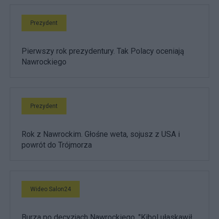
Prezydent
Pierwszy rok prezydentury. Tak Polacy oceniają
Nawrockiego
Prezydent
Rok z Nawrockim. Głośne weta, sojusz z USA i
powrót do Trójmorza
Wideo Salon24
Burza po decyzjach Nawrockiego. "Kibol ułaskawił