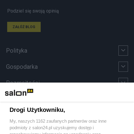
Podziel się swoją opinią
ZAŁÓŻ BLOG
Polityka
Gospodarka
Rozmaitości
Technologie
Drogi Użytkowniku,
Sport
My, naszych 1162 zaufanych partnerów oraz inne
podmioty z salon24.pl uzyskujemy dostęp i
Społeczeństwo