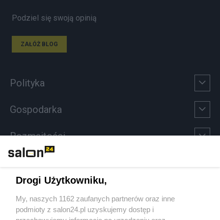
Podziel się swoją opinią
ZAŁÓŻ BLOG
Polityka
Gospodarka
Rozmaitości
Technologie
Drogi Użytkowniku,
Sport
My, naszych 1162 zaufanych partnerów oraz inne
podmioty z salon24.pl uzyskujemy dostęp i
Społeczeństwo