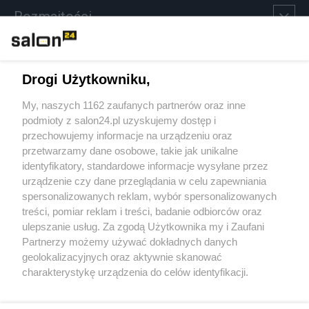
Rozmaitości
Technologie
Drogi Użytkowniku,
Sport
My, naszych 1162 zaufanych partnerów oraz inne
podmioty z salon24.pl uzyskujemy dostęp i
Społeczeństwo
przechowujemy informacje na urządzeniu oraz
przetwarzamy dane osobowe, takie jak unikalne
Kultura
identyfikatory, standardowe informacje wysyłane przez
urządzenie czy dane przeglądania w celu zapewniania
spersonalizowanych reklam, wybór spersonalizowanych
treści, pomiar reklam i treści, badanie odbiorców oraz
ulepszanie usług. Za zgodą Użytkownika my i Zaufani
X
Facebook
Instagram
Youtube
Partnerzy możemy używać dokładnych danych
geolokalizacyjnych oraz aktywnie skanować
charakterystykę urządzenia do celów identyfikacji.
Web Content Media sp. z o. o. © 2022
Ponieważ cenimy Twoją prywatność, prosimy o zgodę na
korzystanie z tych technologii poprzez kliknięcie