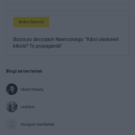
Wideo Salon24
Burza po decyzjach Nawrockiego. "Kibol ułaskawił
kibola? To propaganda"
Blogi na ten temat
Układ Otwarty
seafarer
Grzegorz Gembalski