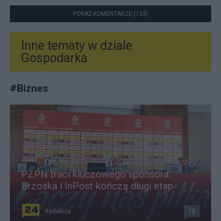
POKAŻ KOMENTARZE (133)
Inne tematy w dziale
Gospodarka
#
Biznes
PZPN traci kluczowego sponsora.
Brzoska i InPost kończą długi etap
Redakcja
18