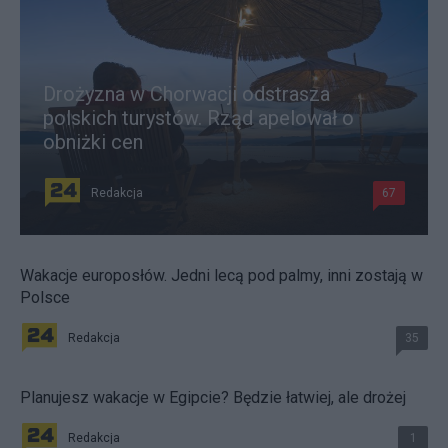
Drożyzna w Chorwacji odstrasza
polskich turystów. Rząd apelował o
obniżki cen
Redakcja
67
Wakacje europosłów. Jedni lecą pod palmy, inni zostają w
Polsce
Redakcja
35
Planujesz wakacje w Egipcie? Będzie łatwiej, ale drożej
Redakcja
1