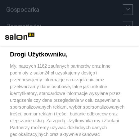
Gospodarka
Rozmaitości
Technologie
Drogi Użytkowniku,
Sport
My, naszych 1162 zaufanych partnerów oraz inne
podmioty z salon24.pl uzyskujemy dostęp i
Społeczeństwo
przechowujemy informacje na urządzeniu oraz
przetwarzamy dane osobowe, takie jak unikalne
Kultura
identyfikatory, standardowe informacje wysyłane przez
urządzenie czy dane przeglądania w celu zapewniania
spersonalizowanych reklam, wybór spersonalizowanych
treści, pomiar reklam i treści, badanie odbiorców oraz
ulepszanie usług. Za zgodą Użytkownika my i Zaufani
X
Facebook
Instagram
Youtube
Partnerzy możemy używać dokładnych danych
geolokalizacyjnych oraz aktywnie skanować