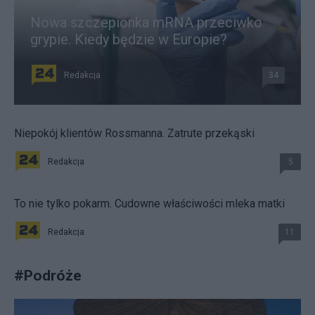
Nowa szczepionka mRNA przeciwko
grypie. Kiedy będzie w Europie?
Redakcja
34
Niepokój klientów Rossmanna. Zatrute przekąski
Redakcja
5
To nie tylko pokarm. Cudowne właściwości mleka matki
Redakcja
11
#
Podróże