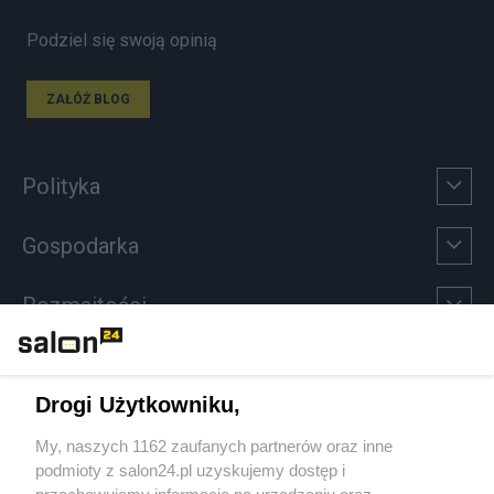
Podziel się swoją opinią
ZAŁÓŻ BLOG
Polityka
Gospodarka
Rozmaitości
Technologie
Drogi Użytkowniku,
Sport
My, naszych 1162 zaufanych partnerów oraz inne
podmioty z salon24.pl uzyskujemy dostęp i
Społeczeństwo