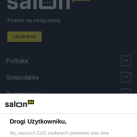
Podziel się swoją opinią
ZAŁÓŻ BLOG
Polityka
Gospodarka
Rozmaitości
Technologie
Drogi Użytkowniku,
Sport
My, naszych 1162 zaufanych partnerów oraz inne