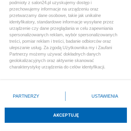
podmioty z salon24.pl uzyskujemy dostęp i
Społeczeństwo
przechowujemy informacje na urządzeniu oraz
przetwarzamy dane osobowe, takie jak unikalne
Kultura
identyfikatory, standardowe informacje wysyłane przez
urządzenie czy dane przeglądania w celu zapewniania
spersonalizowanych reklam, wybór spersonalizowanych
treści, pomiar reklam i treści, badanie odbiorców oraz
ulepszanie usług. Za zgodą Użytkownika my i Zaufani
X
Facebook
Instagram
Youtube
Partnerzy możemy używać dokładnych danych
geolokalizacyjnych oraz aktywnie skanować
charakterystykę urządzenia do celów identyfikacji.
Web Content Media sp. z o. o. © 2022
Ponieważ cenimy Twoją prywatność, prosimy o zgodę na
korzystanie z tych technologii poprzez kliknięcie
„Akceptuję”. Zgoda jest dobrowolna i zawsze możesz ją
Pomoc
O nas
Praca
Reklama
Kontakt
zmienić/wycofać klikając przycisk ustawień prywatności
PARTNERZY
USTAWIENIA
znajdujący się w lewym dolnym rogu strony
. Niektóre
rodzaje przetwarzania danych nie wymagają zgody
użytkownika, ale masz prawo sprzeciwić się takiemu
AKCEPTUJĘ
przetwarzaniu. Preferencje będą miały zastosowania tylko
Technologię dostarcza:
W3media.pl
na tej witrynie.