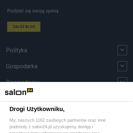
Podziel się swoją opinią
ZAŁÓŻ BLOG
Polityka
Gospodarka
Rozmaitości
Technologie
Drogi Użytkowniku,
Sport
My, naszych 1162 zaufanych partnerów oraz inne
podmioty z salon24.pl uzyskujemy dostęp i
Społeczeństwo