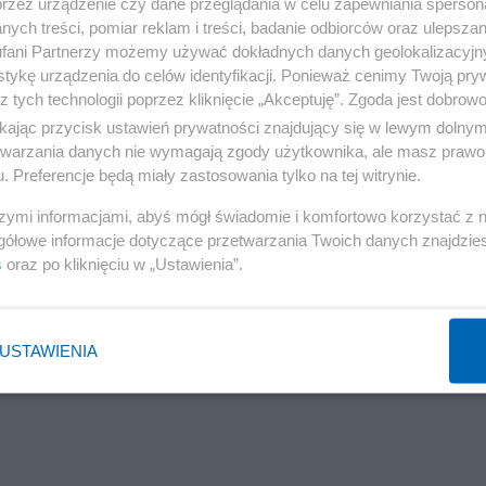
przez urządzenie czy dane przeglądania w celu zapewniania sperson
ych treści, pomiar reklam i treści, badanie odbiorców oraz ulepszan
fani Partnerzy możemy używać dokładnych danych geolokalizacyjn
tykę urządzenia do celów identyfikacji. Ponieważ cenimy Twoją pry
z tych technologii poprzez kliknięcie „Akceptuję”. Zgoda jest dobro
ikając przycisk ustawień prywatności znajdujący się w lewym dolny
etwarzania danych nie wymagają zgody użytkownika, ale masz prawo 
. Preferencje będą miały zastosowania tylko na tej witrynie.
szymi informacjami, abyś mógł świadomie i komfortowo korzystać z
kie i nieodpowiednie? Że mówi o panu i pańskim poczuciu
gółowe informacje dotyczące przetwarzania Twoich danych znajdzi
ie/ czyny oraz zainteresowaniu współczesnym światem i
s
oraz po kliknięciu w „Ustawienia”.
się Marcin Kołacz.
USTAWIENIA
Reklama