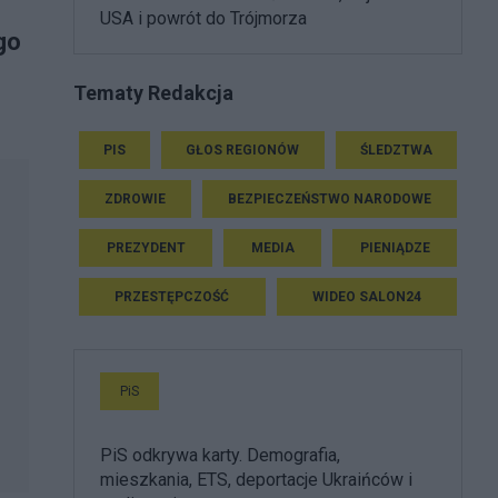
USA i powrót do Trójmorza
go
Tematy Redakcja
PIS
GŁOS REGIONÓW
ŚLEDZTWA
ZDROWIE
BEZPIECZEŃSTWO NARODOWE
PREZYDENT
MEDIA
PIENIĄDZE
PRZESTĘPCZOŚĆ
WIDEO SALON24
PiS
PiS odkrywa karty. Demografia,
mieszkania, ETS, deportacje Ukraińców i