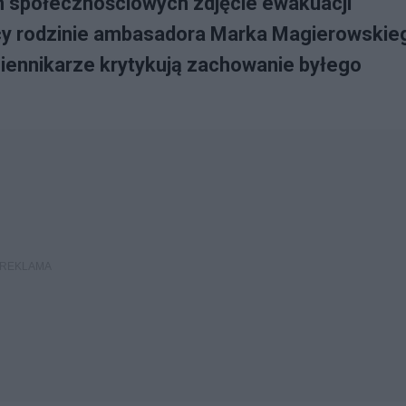
h społecznościowych zdjęcie ewakuacji
cy rodzinie ambasadora Marka Magierowskie
dziennikarze krytykują zachowanie byłego