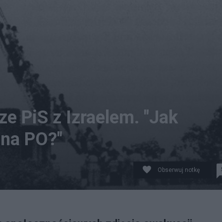
ze PiS z Izraelem. "Jak
na PO?"
Obserwuj notkę