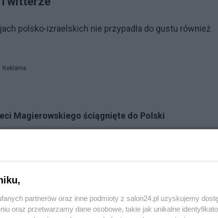
 Twitterze
jach polsko-izraelskich nie przypadła do gustu również
Reklama
ieci Magierowskiego ściągnięte do Polski
 stają w jego obronie
niku,
Reklama
fanych partnerów oraz inne podmioty z salon24.pl uzyskujemy dost
niu oraz przetwarzamy dane osobowe, takie jak unikalne identyfikat
. - nawiązał do obrony hejtera z Twittera Maciej Bąk,