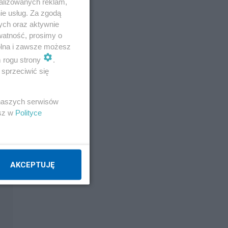
alizowanych reklam,
ie usług. Za zgodą
ych oraz aktywnie
watność, prosimy o
wolna i zawsze możesz
m rogu strony
.
sprzeciwić się
 naszych serwisów
esz w
Polityce
AKCEPTUJĘ