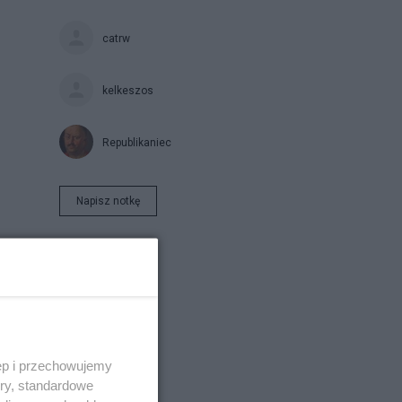
catrw
kelkeszos
Republikaniec
Napisz notkę
ęp i przechowujemy
ory, standardowe