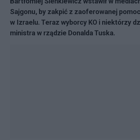
Bartłomiej Sienkiewicz wstawił w mediac
Sajgonu, by zakpić z zaoferowanej pomo
w Izraelu. Teraz wyborcy KO i niektórzy 
ministra w rządzie Donalda Tuska.