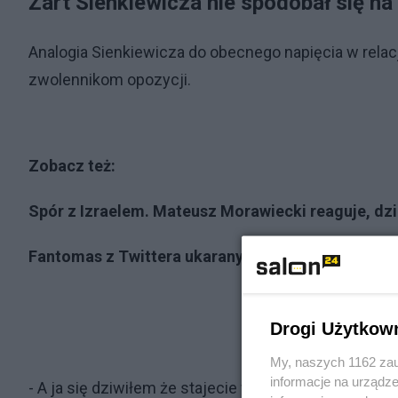
Żart Sienkiewicza nie spodobał się na
Analogia Sienkiewicza do obecnego napięcia w relac
zwolennikom opozycji.
Zobacz też:
Spór z Izraelem. Mateusz Morawiecki reaguje, dz
Fantomas z Twittera ukarany w realu. Posłowie KO
Drogi Użytkow
My, naszych 1162 zau
informacje na urządze
- A ja się dziwiłem że stajecie w obronie Fantomasa..