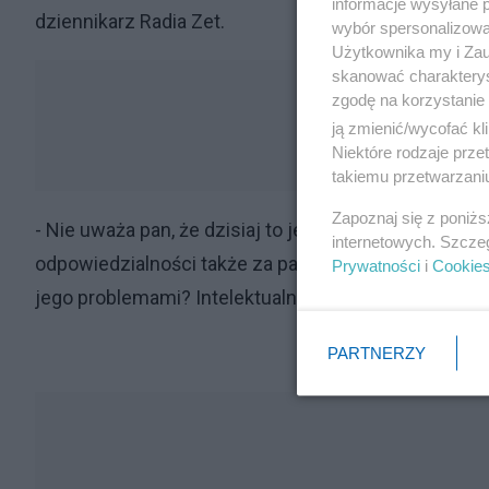
informacje wysyłane 
dziennikarz Radia Zet.
wybór spersonalizowan
Użytkownika my i Zau
skanować charakterys
zgodę na korzystanie 
ją zmienić/wycofać kl
Niektóre rodzaje prz
takiemu przetwarzaniu
Zapoznaj się z poniż
- Nie uważa pan, że dzisiaj to jest wybitnie prostac
internetowych. Szcze
odpowiedzialności także za pańskie /i nasze polsk
Prywatności
i
Cookie
jego problemami? Intelektualny zaścianek - oburzał 
PARTNERZY