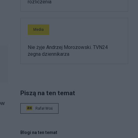
rozliczenia
Media
Nie żyje Andrzej Morozowski. TVN24
żegna dziennikarza
Piszą na ten temat
ów
Rafał Woś
Blogi na ten temat