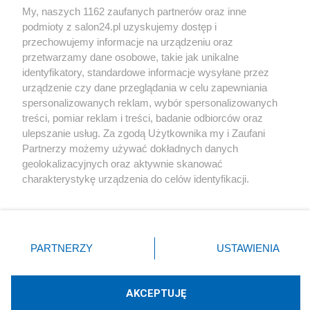
My, naszych 1162 zaufanych partnerów oraz inne
podmioty z salon24.pl uzyskujemy dostęp i
Społeczeństwo
przechowujemy informacje na urządzeniu oraz
przetwarzamy dane osobowe, takie jak unikalne
Kultura
identyfikatory, standardowe informacje wysyłane przez
urządzenie czy dane przeglądania w celu zapewniania
spersonalizowanych reklam, wybór spersonalizowanych
treści, pomiar reklam i treści, badanie odbiorców oraz
ulepszanie usług. Za zgodą Użytkownika my i Zaufani
X
Facebook
Instagram
Youtube
Partnerzy możemy używać dokładnych danych
geolokalizacyjnych oraz aktywnie skanować
charakterystykę urządzenia do celów identyfikacji.
Web Content Media sp. z o. o. © 2022
Ponieważ cenimy Twoją prywatność, prosimy o zgodę na
korzystanie z tych technologii poprzez kliknięcie
„Akceptuję”. Zgoda jest dobrowolna i zawsze możesz ją
Pomoc
O nas
Praca
Reklama
Kontakt
zmienić/wycofać klikając przycisk ustawień prywatności
PARTNERZY
USTAWIENIA
znajdujący się w lewym dolnym rogu strony
. Niektóre
rodzaje przetwarzania danych nie wymagają zgody
użytkownika, ale masz prawo sprzeciwić się takiemu
AKCEPTUJĘ
przetwarzaniu. Preferencje będą miały zastosowania tylko