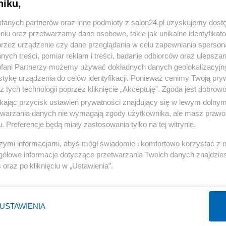
niku,
« WRÓĆ DO NOTKI
fanych partnerów oraz inne podmioty z salon24.pl uzyskujemy dost
niu oraz przetwarzamy dane osobowe, takie jak unikalne identyfikat
przez urządzenie czy dane przeglądania w celu zapewniania sperson
ych treści, pomiar reklam i treści, badanie odbiorców oraz ulepszan
fani Partnerzy możemy używać dokładnych danych geolokalizacyjn
tykę urządzenia do celów identyfikacji. Ponieważ cenimy Twoją pry
Polityka
Gospodarka
z tych technologii poprzez kliknięcie „Akceptuję”. Zgoda jest dobro
Rosja
Biznes
ikając przycisk ustawień prywatności znajdujący się w lewym dolny
etwarzania danych nie wymagają zgody użytkownika, ale masz prawo 
PiS
Pieniądze
. Preferencje będą miały zastosowania tylko na tej witrynie.
Rząd
Centralny Port Komunikacyjny
szymi informacjami, abyś mógł świadomie i komfortowo korzystać z
Prezydent
Inwestycje
gółowe informacje dotyczące przetwarzania Twoich danych znajdzi
NATO
Podatki
s
oraz po kliknięciu w „Ustawienia”.
WIĘCEJ
WIĘCEJ
USTAWIENIA