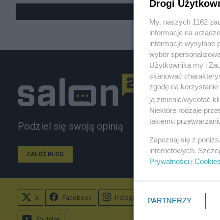
Drogi Użytkow
My, naszych 1162 zau
informacje na urządze
informacje wysyłane 
wybór spersonalizowan
Użytkownika my i Zau
skanować charakterys
zgodę na korzystanie 
ją zmienić/wycofać kl
Niektóre rodzaje prz
takiemu przetwarzaniu
Podziel się swoją opinią
Zapoznaj się z poniż
internetowych. Szcze
ZAŁÓŻ BLOG
Prywatności
i
Cookie
X
Facebook
Instagram
PARTNERZY
Youtube