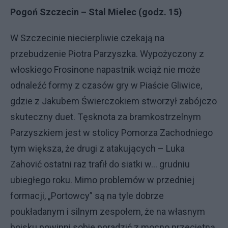
Pogoń Szczecin – Stal Mielec (godz. 15)
W Szczecinie niecierpliwie czekają na
przebudzenie Piotra Parzyszka. Wypożyczony z
włoskiego Frosinone napastnik wciąż nie może
odnaleźć formy z czasów gry w Piaście Gliwice,
gdzie z Jakubem Świerczokiem stworzył zabójczo
skuteczny duet. Tęsknota za bramkostrzelnym
Parzyszkiem jest w stolicy Pomorza Zachodniego
tym większa, że drugi z atakujących – Luka
Zahović ostatni raz trafił do siatki w... grudniu
ubiegłego roku. Mimo problemów w przedniej
formacji, „Portowcy” są na tyle dobrze
poukładanym i silnym zespołem, że na własnym
boisku powinni sobie poradzić z mocno przeciętną