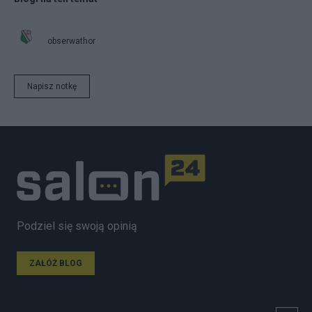
obserwathor
Napisz notkę
Podziel się swoją opinią
ZAŁÓŻ BLOG