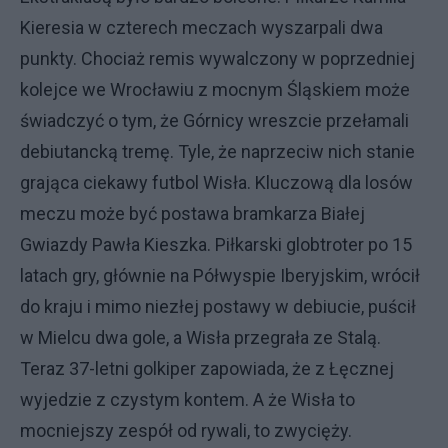
Kieresia w czterech meczach wyszarpali dwa
punkty. Chociaż remis wywalczony w poprzedniej
kolejce we Wrocławiu z mocnym Śląskiem może
świadczyć o tym, że Górnicy wreszcie przełamali
debiutancką tremę. Tyle, że naprzeciw nich stanie
grająca ciekawy futbol Wisła. Kluczową dla losów
meczu może być postawa bramkarza Białej
Gwiazdy Pawła Kieszka. Piłkarski globtroter po 15
latach gry, głównie na Półwyspie Iberyjskim, wrócił
do kraju i mimo niezłej postawy w debiucie, puścił
w Mielcu dwa gole, a Wisła przegrała ze Stalą.
Teraz 37-letni golkiper zapowiada, że z Łęcznej
wyjedzie z czystym kontem. A że Wisła to
mocniejszy zespół od rywali, to zwycięży.