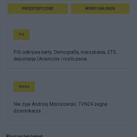
PRZESTĘPCZOŚĆ
WIDEO SALON24
PiS
PiS odkrywa karty. Demografia, mieszkania, ETS,
deportacje Ukraińców i rozliczenia
Media
Nie żyje Andrzej Morozowski. TVN24 żegna
dziennikarza
Blogi na ten temat