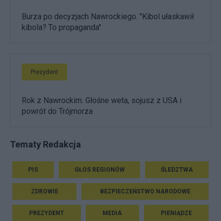
Burza po decyzjach Nawrockiego. "Kibol ułaskawił
kibola? To propaganda"
Prezydent
Rok z Nawrockim. Głośne weta, sojusz z USA i
powrót do Trójmorza
Tematy Redakcja
PIS
GŁOS REGIONÓW
ŚLEDZTWA
ZDROWIE
BEZPIECZEŃSTWO NARODOWE
PREZYDENT
MEDIA
PIENIĄDZE