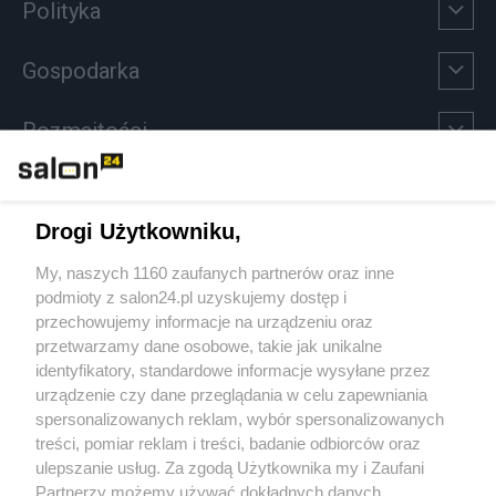
Polityka
Gospodarka
Rozmaitości
Technologie
Drogi Użytkowniku,
Sport
My, naszych 1160 zaufanych partnerów oraz inne
podmioty z salon24.pl uzyskujemy dostęp i
Społeczeństwo
przechowujemy informacje na urządzeniu oraz
przetwarzamy dane osobowe, takie jak unikalne
Kultura
identyfikatory, standardowe informacje wysyłane przez
urządzenie czy dane przeglądania w celu zapewniania
spersonalizowanych reklam, wybór spersonalizowanych
treści, pomiar reklam i treści, badanie odbiorców oraz
ulepszanie usług. Za zgodą Użytkownika my i Zaufani
X
Facebook
Instagram
Youtube
Partnerzy możemy używać dokładnych danych