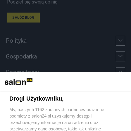
Podziel się swoją opinią
ZAŁÓŻ BLOG
Polityka
Gospodarka
Rozmaitości
Technologie
Drogi Użytkowniku,
Sport
My, naszych 1162 zaufanych partnerów oraz inne
podmioty z salon24.pl uzyskujemy dostęp i
Społeczeństwo
przechowujemy informacje na urządzeniu oraz
przetwarzamy dane osobowe, takie jak unikalne