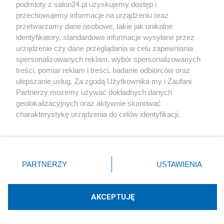
podmioty z salon24.pl uzyskujemy dostęp i
Społeczeństwo
przechowujemy informacje na urządzeniu oraz
przetwarzamy dane osobowe, takie jak unikalne
Kultura
identyfikatory, standardowe informacje wysyłane przez
urządzenie czy dane przeglądania w celu zapewniania
spersonalizowanych reklam, wybór spersonalizowanych
treści, pomiar reklam i treści, badanie odbiorców oraz
ulepszanie usług. Za zgodą Użytkownika my i Zaufani
X
Facebook
Instagram
Youtube
Partnerzy możemy używać dokładnych danych
geolokalizacyjnych oraz aktywnie skanować
charakterystykę urządzenia do celów identyfikacji.
Web Content Media sp. z o. o. © 2022
Ponieważ cenimy Twoją prywatność, prosimy o zgodę na
korzystanie z tych technologii poprzez kliknięcie
„Akceptuję”. Zgoda jest dobrowolna i zawsze możesz ją
Pomoc
O nas
Praca
Reklama
Kontakt
zmienić/wycofać klikając przycisk ustawień prywatności
PARTNERZY
USTAWIENIA
znajdujący się w lewym dolnym rogu strony
. Niektóre
rodzaje przetwarzania danych nie wymagają zgody
użytkownika, ale masz prawo sprzeciwić się takiemu
AKCEPTUJĘ
przetwarzaniu. Preferencje będą miały zastosowania tylko
Technologię dostarcza:
W3media.pl
na tej witrynie.