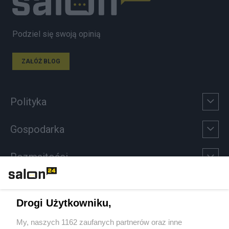
Podziel się swoją opinią
ZAŁÓŻ BLOG
Polityka
Gospodarka
Rozmaitości
Technologie
Drogi Użytkowniku,
Sport
My, naszych 1162 zaufanych partnerów oraz inne