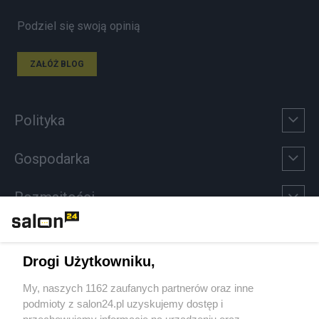
Podziel się swoją opinią
ZAŁÓŻ BLOG
Polityka
Gospodarka
Rozmaitości
Technologie
Drogi Użytkowniku,
Sport
My, naszych 1162 zaufanych partnerów oraz inne
podmioty z salon24.pl uzyskujemy dostęp i
Społeczeństwo