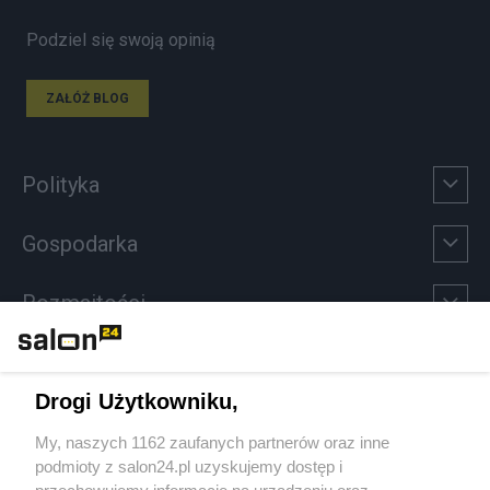
Podziel się swoją opinią
ZAŁÓŻ BLOG
Polityka
Gospodarka
Rozmaitości
Technologie
Drogi Użytkowniku,
Sport
My, naszych 1162 zaufanych partnerów oraz inne
podmioty z salon24.pl uzyskujemy dostęp i
Społeczeństwo