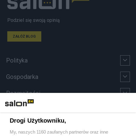
Podziel się swoją opinią
ZAŁÓŻ BLOG
Polityka
Gospodarka
Rozmaitości
Technologie
Drogi Użytkowniku,
Sport
My, naszych 1160 zaufanych partnerów oraz inne