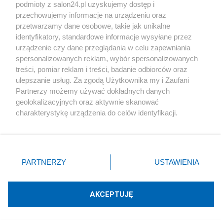
podmioty z salon24.pl uzyskujemy dostęp i
Społeczeństwo
przechowujemy informacje na urządzeniu oraz
przetwarzamy dane osobowe, takie jak unikalne
Kultura
identyfikatory, standardowe informacje wysyłane przez
urządzenie czy dane przeglądania w celu zapewniania
spersonalizowanych reklam, wybór spersonalizowanych
treści, pomiar reklam i treści, badanie odbiorców oraz
ulepszanie usług. Za zgodą Użytkownika my i Zaufani
X
Facebook
Instagram
Youtube
Partnerzy możemy używać dokładnych danych
geolokalizacyjnych oraz aktywnie skanować
charakterystykę urządzenia do celów identyfikacji.
Web Content Media sp. z o. o. © 2022
Ponieważ cenimy Twoją prywatność, prosimy o zgodę na
korzystanie z tych technologii poprzez kliknięcie
„Akceptuję”. Zgoda jest dobrowolna i zawsze możesz ją
Pomoc
O nas
Praca
Reklama
Kontakt
zmienić/wycofać klikając przycisk ustawień prywatności
PARTNERZY
USTAWIENIA
znajdujący się w lewym dolnym rogu strony
. Niektóre
rodzaje przetwarzania danych nie wymagają zgody
użytkownika, ale masz prawo sprzeciwić się takiemu
AKCEPTUJĘ
przetwarzaniu. Preferencje będą miały zastosowania tylko
Technologię dostarcza:
W3media.pl
na tej witrynie.