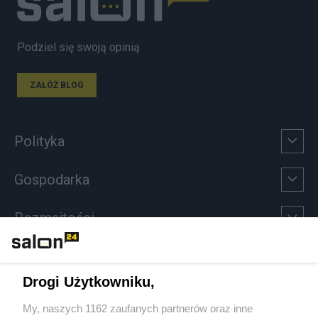
Podziel się swoją opinią
ZAŁÓŻ BLOG
Polityka
Gospodarka
Rozmaitości
Technologie
Drogi Użytkowniku,
Sport
My, naszych 1162 zaufanych partnerów oraz inne