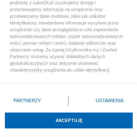
podmioty z salon24.pl uzyskujemy dostęp i
Społeczeństwo
przechowujemy informacje na urządzeniu oraz
przetwarzamy dane osobowe, takie jak unikalne
Kultura
identyfikatory, standardowe informacje wysyłane przez
urządzenie czy dane przeglądania w celu zapewniania
spersonalizowanych reklam, wybór spersonalizowanych
treści, pomiar reklam i treści, badanie odbiorców oraz
ulepszanie usług. Za zgodą Użytkownika my i Zaufani
X
Facebook
Instagram
Youtube
Partnerzy możemy używać dokładnych danych
geolokalizacyjnych oraz aktywnie skanować
charakterystykę urządzenia do celów identyfikacji.
Web Content Media sp. z o. o. © 2022
Ponieważ cenimy Twoją prywatność, prosimy o zgodę na
korzystanie z tych technologii poprzez kliknięcie
„Akceptuję”. Zgoda jest dobrowolna i zawsze możesz ją
Pomoc
O nas
Praca
Reklama
Kontakt
zmienić/wycofać klikając przycisk ustawień prywatności
PARTNERZY
USTAWIENIA
znajdujący się w lewym dolnym rogu strony
. Niektóre
rodzaje przetwarzania danych nie wymagają zgody
użytkownika, ale masz prawo sprzeciwić się takiemu
AKCEPTUJĘ
przetwarzaniu. Preferencje będą miały zastosowania tylko
Technologię dostarcza:
W3media.pl
na tej witrynie.