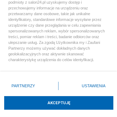
podmioty z salon24.pl uzyskujemy dostęp i
Społeczeństwo
przechowujemy informacje na urządzeniu oraz
przetwarzamy dane osobowe, takie jak unikalne
Kultura
identyfikatory, standardowe informacje wysyłane przez
urządzenie czy dane przeglądania w celu zapewniania
spersonalizowanych reklam, wybór spersonalizowanych
treści, pomiar reklam i treści, badanie odbiorców oraz
ulepszanie usług. Za zgodą Użytkownika my i Zaufani
X
Facebook
Instagram
Youtube
Partnerzy możemy używać dokładnych danych
geolokalizacyjnych oraz aktywnie skanować
charakterystykę urządzenia do celów identyfikacji.
Web Content Media sp. z o. o. © 2022
Ponieważ cenimy Twoją prywatność, prosimy o zgodę na
korzystanie z tych technologii poprzez kliknięcie
„Akceptuję”. Zgoda jest dobrowolna i zawsze możesz ją
Pomoc
O nas
Praca
Reklama
Kontakt
zmienić/wycofać klikając przycisk ustawień prywatności
PARTNERZY
USTAWIENIA
znajdujący się w lewym dolnym rogu strony
. Niektóre
rodzaje przetwarzania danych nie wymagają zgody
użytkownika, ale masz prawo sprzeciwić się takiemu
AKCEPTUJĘ
przetwarzaniu. Preferencje będą miały zastosowania tylko
Technologię dostarcza:
W3media.pl
na tej witrynie.