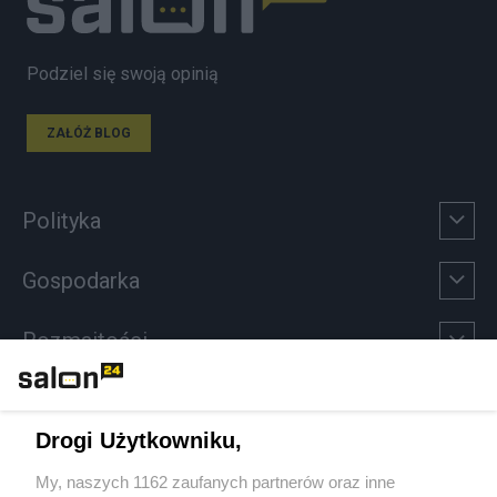
Podziel się swoją opinią
ZAŁÓŻ BLOG
Polityka
Gospodarka
Rozmaitości
Technologie
Drogi Użytkowniku,
Sport
My, naszych 1162 zaufanych partnerów oraz inne