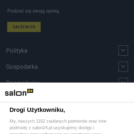
Podziel się swoją opinią
ZAŁÓŻ BLOG
Polityka
Gospodarka
Rozmaitości
Technologie
Drogi Użytkowniku,
Sport
My, naszych 1162 zaufanych partnerów oraz inne
podmioty z salon24.pl uzyskujemy dostęp i
Społeczeństwo