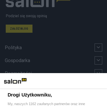
Podziel się swoją opinią
ZAŁÓŻ BLOG
Polityka
Gospodarka
Rozmaitości
Technologie
Drogi Użytkowniku,
Sport
My, naszych 1162 zaufanych partnerów oraz inne