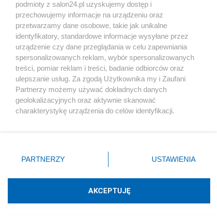
podmioty z salon24.pl uzyskujemy dostęp i
Społeczeństwo
przechowujemy informacje na urządzeniu oraz
przetwarzamy dane osobowe, takie jak unikalne
Kultura
identyfikatory, standardowe informacje wysyłane przez
urządzenie czy dane przeglądania w celu zapewniania
spersonalizowanych reklam, wybór spersonalizowanych
treści, pomiar reklam i treści, badanie odbiorców oraz
ulepszanie usług. Za zgodą Użytkownika my i Zaufani
X
Facebook
Instagram
Youtube
Partnerzy możemy używać dokładnych danych
geolokalizacyjnych oraz aktywnie skanować
charakterystykę urządzenia do celów identyfikacji.
Web Content Media sp. z o. o. © 2022
Ponieważ cenimy Twoją prywatność, prosimy o zgodę na
korzystanie z tych technologii poprzez kliknięcie
„Akceptuję”. Zgoda jest dobrowolna i zawsze możesz ją
Pomoc
O nas
Praca
Reklama
Kontakt
zmienić/wycofać klikając przycisk ustawień prywatności
PARTNERZY
USTAWIENIA
znajdujący się w lewym dolnym rogu strony
. Niektóre
rodzaje przetwarzania danych nie wymagają zgody
użytkownika, ale masz prawo sprzeciwić się takiemu
AKCEPTUJĘ
przetwarzaniu. Preferencje będą miały zastosowania tylko
Technologię dostarcza:
W3media.pl
na tej witrynie.