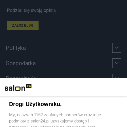
Podziel się swoją opinią
ZAŁÓŻ BLOG
Polityka
Gospodarka
Rozmaitości
Technologie
Drogi Użytkowniku,
Sport
My, naszych 1162 zaufanych partnerów oraz inne
podmioty z salon24.pl uzyskujemy dostęp i
Społeczeństwo