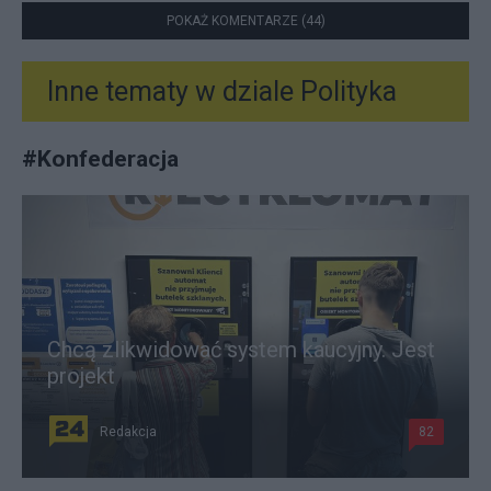
POKAŻ KOMENTARZE (44)
Inne tematy w dziale
Polityka
#
Konfederacja
Chcą zlikwidować system kaucyjny. Jest
projekt
Redakcja
82