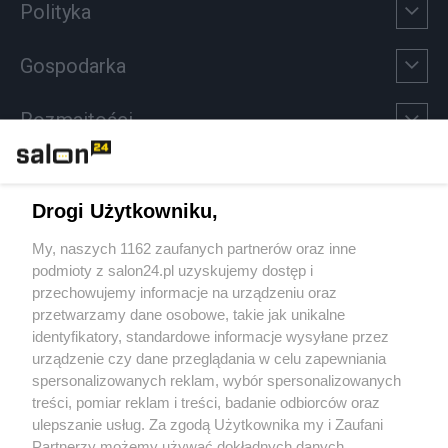
Polityka
Gospodarka
Rozmaitości
Technologie
Drogi Użytkowniku,
Sport
My, naszych 1162 zaufanych partnerów oraz inne
podmioty z salon24.pl uzyskujemy dostęp i
Społeczeństwo
przechowujemy informacje na urządzeniu oraz
przetwarzamy dane osobowe, takie jak unikalne
Kultura
identyfikatory, standardowe informacje wysyłane przez
urządzenie czy dane przeglądania w celu zapewniania
spersonalizowanych reklam, wybór spersonalizowanych
treści, pomiar reklam i treści, badanie odbiorców oraz
ulepszanie usług. Za zgodą Użytkownika my i Zaufani
X
Facebook
Instagram
Youtube
Partnerzy możemy używać dokładnych danych