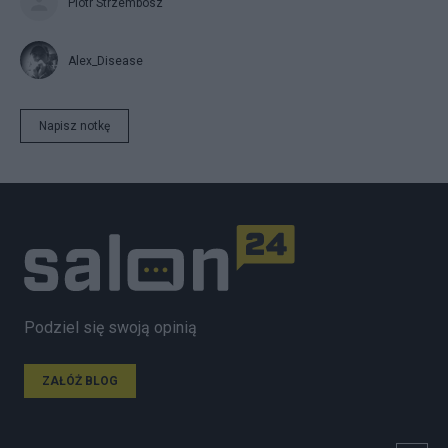
Piotr Strzembosz
Alex_Disease
Napisz notkę
Podziel się swoją opinią
ZAŁÓŻ BLOG