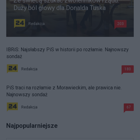
Ze świecą szukać zwolenników rządu.
Duży ból głowy dla Donalda Tuska
Redakcja
203
IBRiS: Najsłabszy PiS w historii po rozłamie. Najnowszy
sondaż
Redakcja
180
PiS traci na rozłamie z Morawieckim, ale prawica nie.
Najnowszy sondaż
Redakcja
67
Najpopularniejsze