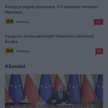
Koalicja przegrała głosowanie. PiS uratowało immunitet
Mentzena
Redakcja
101
Kaczyński znowu namieszał? Stanowcza odpowiedź
Bosaka
Redakcja
88
#
Sondaż