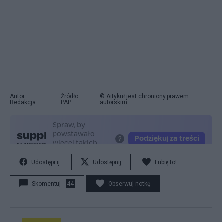
Autor:
Źródło:
© Artykuł jest chroniony prawem
Redakcja
PAP
autorskim.
Udostępnij
Udostępnij
Lubię to!
Skomentuj
44
Obserwuj notkę