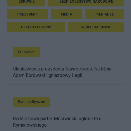
ZDROWIE
BEZPIECZEŃSTWO NARODOWE
PREZYDENT
MEDIA
PIENIĄDZE
PRZESTĘPCZOŚĆ
WIDEO SALON24
Prezydent
Ułaskawienia prezydenta Nawrockiego. Na liście
Adam Borowski i gniazdowy Legii
Partie polityczne
Będzie nowa partia. Morawiecki ogłosił to u
Rymanowskiego