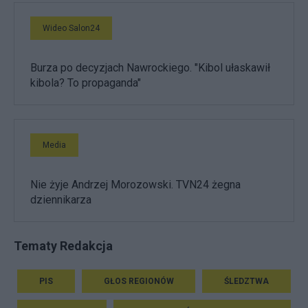
Wideo Salon24
Burza po decyzjach Nawrockiego. "Kibol ułaskawił
kibola? To propaganda"
Media
Nie żyje Andrzej Morozowski. TVN24 żegna
dziennikarza
Tematy Redakcja
PIS
GŁOS REGIONÓW
ŚLEDZTWA