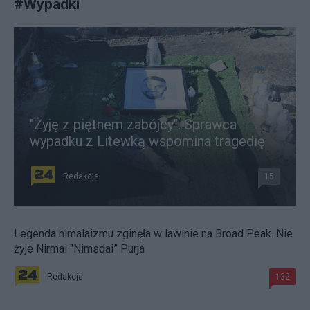
#
Wypadki
"Żyję z piętnem zabójcy". Sprawca
wypadku z Litewką wspomina tragedię
Redakcja
15
Legenda himalaizmu zginęła w lawinie na Broad Peak. Nie
żyje Nirmal "Nimsdai” Purja
Redakcja
132