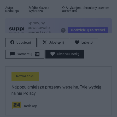
Autor:
Źródło: Gazeta
© Artykuł jest chroniony prawem
Redakcja
Wyborcza
autorskim.
Udostępnij
Udostępnij
Lubię to!
Skomentuj
90
Obserwuj notkę
Rozmaitości
Najpopularniejsze prezenty weselne. Tyle wydają
na nie Polacy
Redakcja