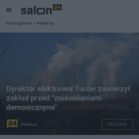
Strona główna
Redakcja
Dyrektor elektrowni Turów zawierzył
zakład przed "zniewoleniami
demonicznymi"
Redakcja
OBYCZAJE
Autorstwa Werni1 - Praca własna, CC BY-SA 4.0,