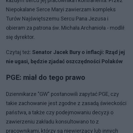
każdym sercu jej pracownika i kontrahenta. Przez
Niepokalane Serce Maryi zawierzam kompleks
Turów Najświętszemu Sercu Pana Jezusa i
obieram za patrona św. Michała Archanioła - modlił
się dyrektor.
Czytaj też:
Senator Jacek Bury o inflacji: Rząd jej
nie ugasi, będzie zjadać oszczędności Polaków
PGE: miał do tego prawo
Dziennikarze "GW" postanowili zapytać PGE, czy
takie zachowanie jest zgodne z zasadą świeckości
państwa, a także czy podejmowaniu decyzji o
zawierzeniu zakładu konsultowano to z
pracownikami, którzy są niewierzący lub innych