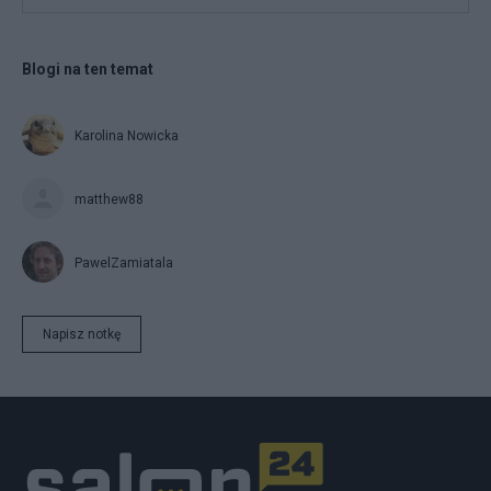
Blogi na ten temat
Karolina Nowicka
matthew88
PawelZamiatala
Napisz notkę