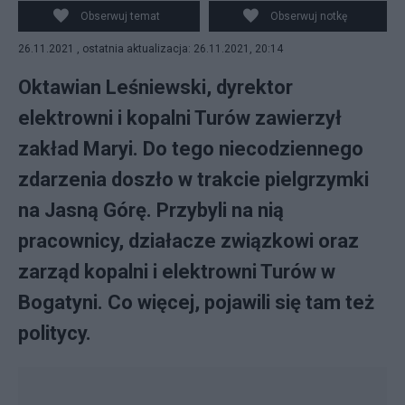
https://commons.wikimedia.org/w/index.php?
Obserwuj temat
Obserwuj notkę
curid=66031224
26.11.2021 , ostatnia aktualizacja: 26.11.2021, 20:14
Oktawian Leśniewski, dyrektor
elektrowni i kopalni Turów zawierzył
zakład Maryi. Do tego niecodziennego
zdarzenia doszło w trakcie pielgrzymki
na Jasną Górę. Przybyli na nią
pracownicy, działacze związkowi oraz
zarząd kopalni i elektrowni Turów w
Bogatyni. Co więcej, pojawili się tam też
politycy.