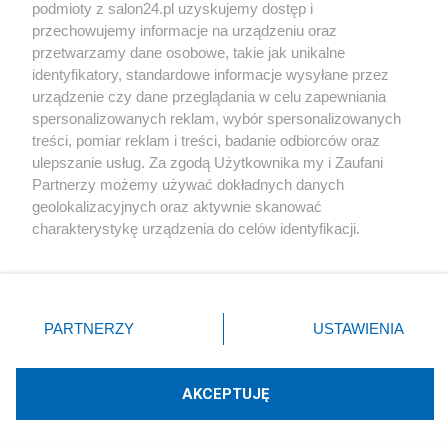
podmioty z salon24.pl uzyskujemy dostęp i
Społeczeństwo
przechowujemy informacje na urządzeniu oraz
przetwarzamy dane osobowe, takie jak unikalne
Kultura
identyfikatory, standardowe informacje wysyłane przez
urządzenie czy dane przeglądania w celu zapewniania
spersonalizowanych reklam, wybór spersonalizowanych
treści, pomiar reklam i treści, badanie odbiorców oraz
ulepszanie usług. Za zgodą Użytkownika my i Zaufani
X
Facebook
Instagram
Youtube
Partnerzy możemy używać dokładnych danych
geolokalizacyjnych oraz aktywnie skanować
charakterystykę urządzenia do celów identyfikacji.
Web Content Media sp. z o. o. © 2022
Ponieważ cenimy Twoją prywatność, prosimy o zgodę na
korzystanie z tych technologii poprzez kliknięcie
„Akceptuję”. Zgoda jest dobrowolna i zawsze możesz ją
Pomoc
O nas
Praca
Reklama
Kontakt
zmienić/wycofać klikając przycisk ustawień prywatności
PARTNERZY
USTAWIENIA
znajdujący się w lewym dolnym rogu strony
. Niektóre
rodzaje przetwarzania danych nie wymagają zgody
użytkownika, ale masz prawo sprzeciwić się takiemu
AKCEPTUJĘ
przetwarzaniu. Preferencje będą miały zastosowania tylko
Technologię dostarcza:
W3media.pl
na tej witrynie.