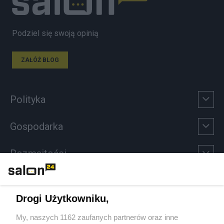
Podziel się swoją opinią
ZAŁÓŻ BLOG
Polityka
Gospodarka
Rozmaitości
Technologie
Drogi Użytkowniku,
Sport
My, naszych 1162 zaufanych partnerów oraz inne