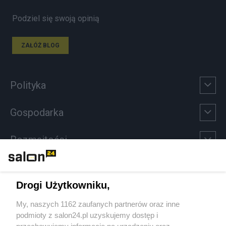
Podziel się swoją opinią
ZAŁÓŻ BLOG
Polityka
Gospodarka
Rozmaitości
Technologie
Drogi Użytkowniku,
Sport
My, naszych 1162 zaufanych partnerów oraz inne
podmioty z salon24.pl uzyskujemy dostęp i
Społeczeństwo