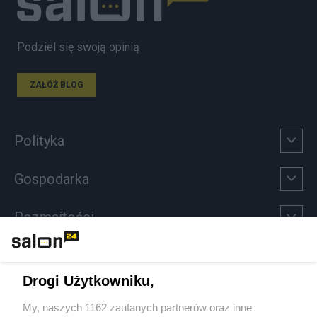
Podziel się swoją opinią
ZAŁÓŻ BLOG
Polityka
Gospodarka
Rozmaitości
Technologie
Drogi Użytkowniku,
Sport
My, naszych 1162 zaufanych partnerów oraz inne