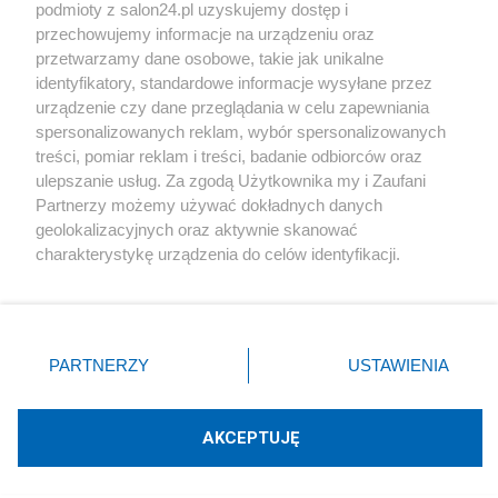
podmioty z salon24.pl uzyskujemy dostęp i
Społeczeństwo
przechowujemy informacje na urządzeniu oraz
przetwarzamy dane osobowe, takie jak unikalne
Kultura
identyfikatory, standardowe informacje wysyłane przez
urządzenie czy dane przeglądania w celu zapewniania
spersonalizowanych reklam, wybór spersonalizowanych
treści, pomiar reklam i treści, badanie odbiorców oraz
ulepszanie usług. Za zgodą Użytkownika my i Zaufani
X
Facebook
Instagram
Youtube
Partnerzy możemy używać dokładnych danych
geolokalizacyjnych oraz aktywnie skanować
charakterystykę urządzenia do celów identyfikacji.
Web Content Media sp. z o. o. © 2022
Ponieważ cenimy Twoją prywatność, prosimy o zgodę na
korzystanie z tych technologii poprzez kliknięcie
„Akceptuję”. Zgoda jest dobrowolna i zawsze możesz ją
Pomoc
O nas
Praca
Reklama
Kontakt
zmienić/wycofać klikając przycisk ustawień prywatności
PARTNERZY
USTAWIENIA
znajdujący się w lewym dolnym rogu strony
. Niektóre
rodzaje przetwarzania danych nie wymagają zgody
użytkownika, ale masz prawo sprzeciwić się takiemu
AKCEPTUJĘ
przetwarzaniu. Preferencje będą miały zastosowania tylko
Technologię dostarcza:
W3media.pl
na tej witrynie.