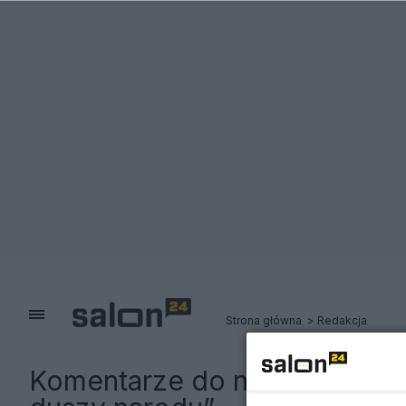
Strona główna
Redakcja
Komentarze do notki:
„Zohyd