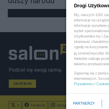
duszy narodu”
Drogi Użytkow
My, naszych 1162 zau
informacje na urządze
informacje wysyłane 
wybór spersonalizowan
Użytkownika my i Zau
skanować charakterys
zgodę na korzystanie 
ją zmienić/wycofać kl
Niektóre rodzaje prz
takiemu przetwarzaniu
Podziel się swoją opinią
Zapoznaj się z poniż
internetowych. Szcze
Prywatności
i
Cookie
ZAŁÓŻ BLOG
PARTNERZY
X
Facebook
Instagram