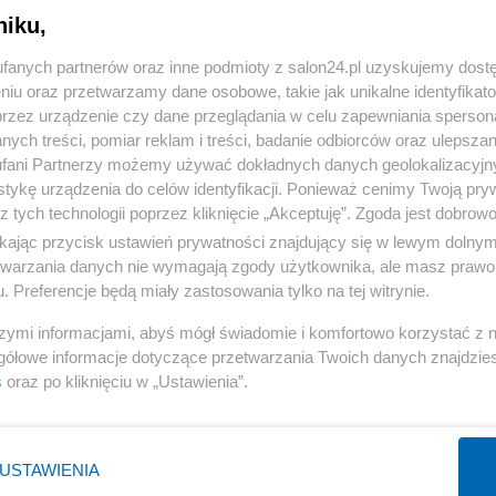
niku,
« WRÓĆ DO NOTKI
fanych partnerów oraz inne podmioty z salon24.pl uzyskujemy dost
niu oraz przetwarzamy dane osobowe, takie jak unikalne identyfikat
przez urządzenie czy dane przeglądania w celu zapewniania sperson
ych treści, pomiar reklam i treści, badanie odbiorców oraz ulepszan
fani Partnerzy możemy używać dokładnych danych geolokalizacyjn
tykę urządzenia do celów identyfikacji. Ponieważ cenimy Twoją pry
Polityka
Gospodarka
z tych technologii poprzez kliknięcie „Akceptuję”. Zgoda jest dobro
ikając przycisk ustawień prywatności znajdujący się w lewym dolny
Rosja
Biznes
etwarzania danych nie wymagają zgody użytkownika, ale masz prawo 
PiS
Pieniądze
. Preferencje będą miały zastosowania tylko na tej witrynie.
Rząd
Centralny Port Komunikacyjny
szymi informacjami, abyś mógł świadomie i komfortowo korzystać z
Prezydent
Inwestycje
gółowe informacje dotyczące przetwarzania Twoich danych znajdzi
s
oraz po kliknięciu w „Ustawienia”.
NATO
Podatki
WIĘCEJ
WIĘCEJ
USTAWIENIA