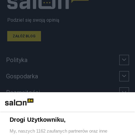
Podziel się swoją opinią
ZAŁÓŻ BLOG
Polityka
Gospodarka
Rozmaitości
Technologie
Drogi Użytkowniku,
Sport
My, naszych 1162 zaufanych partnerów oraz inne