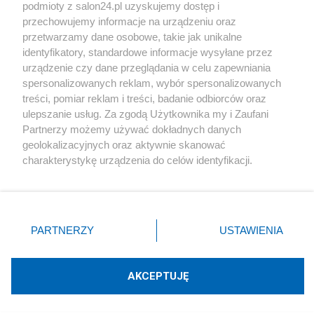
podmioty z salon24.pl uzyskujemy dostęp i
Społeczeństwo
przechowujemy informacje na urządzeniu oraz
przetwarzamy dane osobowe, takie jak unikalne
Kultura
identyfikatory, standardowe informacje wysyłane przez
urządzenie czy dane przeglądania w celu zapewniania
spersonalizowanych reklam, wybór spersonalizowanych
treści, pomiar reklam i treści, badanie odbiorców oraz
ulepszanie usług. Za zgodą Użytkownika my i Zaufani
X
Facebook
Instagram
Youtube
Partnerzy możemy używać dokładnych danych
geolokalizacyjnych oraz aktywnie skanować
charakterystykę urządzenia do celów identyfikacji.
Web Content Media sp. z o. o. © 2022
Ponieważ cenimy Twoją prywatność, prosimy o zgodę na
korzystanie z tych technologii poprzez kliknięcie
„Akceptuję”. Zgoda jest dobrowolna i zawsze możesz ją
Pomoc
O nas
Praca
Reklama
Kontakt
zmienić/wycofać klikając przycisk ustawień prywatności
PARTNERZY
USTAWIENIA
znajdujący się w lewym dolnym rogu strony
. Niektóre
rodzaje przetwarzania danych nie wymagają zgody
użytkownika, ale masz prawo sprzeciwić się takiemu
AKCEPTUJĘ
przetwarzaniu. Preferencje będą miały zastosowania tylko
Technologię dostarcza:
W3media.pl
na tej witrynie.