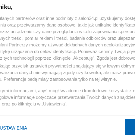
niku,
« WRÓĆ DO NOTKI
fanych partnerów oraz inne podmioty z salon24.pl uzyskujemy dost
niu oraz przetwarzamy dane osobowe, takie jak unikalne identyfikat
przez urządzenie czy dane przeglądania w celu zapewniania sperson
ych treści, pomiar reklam i treści, badanie odbiorców oraz ulepszan
fani Partnerzy możemy używać dokładnych danych geolokalizacyjn
tykę urządzenia do celów identyfikacji. Ponieważ cenimy Twoją pry
Polityka
Gospodarka
z tych technologii poprzez kliknięcie „Akceptuję”. Zgoda jest dobro
ikając przycisk ustawień prywatności znajdujący się w lewym dolny
NATO
Centralny Port Komunikacyjny
etwarzania danych nie wymagają zgody użytkownika, ale masz prawo 
KO
Inwestycje
. Preferencje będą miały zastosowania tylko na tej witrynie.
Prezydent
Biznes
szymi informacjami, abyś mógł świadomie i komfortowo korzystać z
Imigranci
Podatki
gółowe informacje dotyczące przetwarzania Twoich danych znajdzi
s
oraz po kliknięciu w „Ustawienia”.
PiS
Energetyka
WIĘCEJ
WIĘCEJ
USTAWIENIA