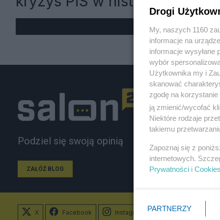
kryzys PiS w historii"
Drogi Użytkow
My, naszych 1160 zau
informacje na urządze
informacje wysyłane 
wybór spersonalizowan
Użytkownika my i Zau
skanować charakterys
zgodę na korzystanie 
ją zmienić/wycofać kl
Niektóre rodzaje prz
takiemu przetwarzaniu
Podziel się swoją opinią
Zapoznaj się z poniż
internetowych. Szcze
Prywatności
i
Cookie
ZAŁÓŻ BLOG
PARTNERZY
X
Facebook
Instagram