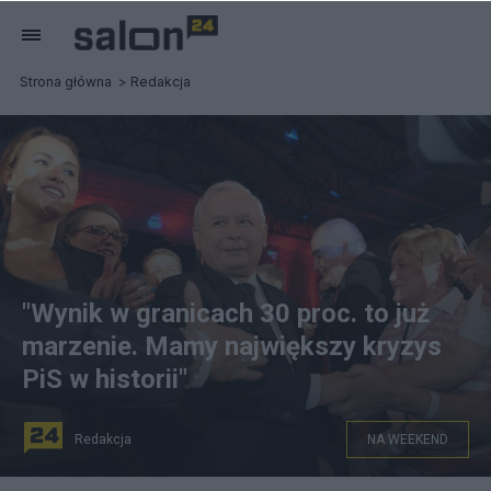
Strona główna
Redakcja
"Wynik w granicach 30 proc. to już
marzenie. Mamy największy kryzys
PiS w historii"
Redakcja
NA WEEKEND
Zbigniew Girzyński ostro ocenia ostatnie miesiące w