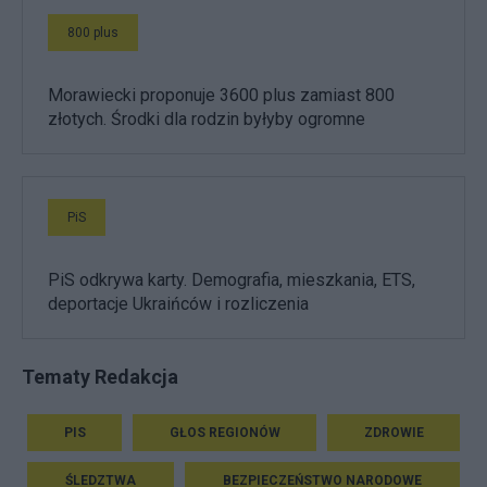
800 plus
Morawiecki proponuje 3600 plus zamiast 800
złotych. Środki dla rodzin byłyby ogromne
PiS
PiS odkrywa karty. Demografia, mieszkania, ETS,
deportacje Ukraińców i rozliczenia
Tematy Redakcja
PIS
GŁOS REGIONÓW
ZDROWIE
ŚLEDZTWA
BEZPIECZEŃSTWO NARODOWE