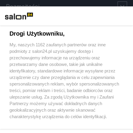
Rozmaitości
Technologie
Drogi Użytkowniku,
Sport
My, naszych 1162 zaufanych partnerów oraz inne
podmioty z salon24.pl uzyskujemy dostęp i
Społeczeństwo
przechowujemy informacje na urządzeniu oraz
przetwarzamy dane osobowe, takie jak unikalne
Kultura
identyfikatory, standardowe informacje wysyłane przez
urządzenie czy dane przeglądania w celu zapewniania
spersonalizowanych reklam, wybór spersonalizowanych
treści, pomiar reklam i treści, badanie odbiorców oraz
ulepszanie usług. Za zgodą Użytkownika my i Zaufani
X
Facebook
Instagram
Youtube
Partnerzy możemy używać dokładnych danych
geolokalizacyjnych oraz aktywnie skanować
charakterystykę urządzenia do celów identyfikacji.
Web Content Media sp. z o. o. © 2022
Ponieważ cenimy Twoją prywatność, prosimy o zgodę na
korzystanie z tych technologii poprzez kliknięcie