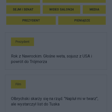
SEJM I SENAT
WIDEO SALON24
MEDIA
PREZYDENT
PIENIĄDZE
Prezydent
Rok z Nawrockim. Głośne weta, sojusz z USA i
powrót do Trójmorza
Film
Olbrychski skarży się na rząd. "Napluł mi w twarz",
ale wystarczył list do Tuska