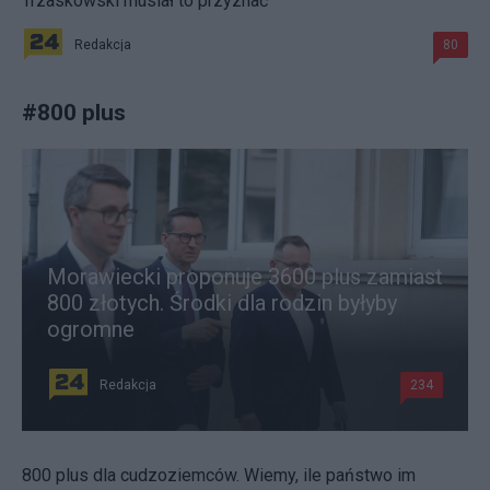
Trzaskowski musiał to przyznać
Redakcja
80
#
800 plus
Morawiecki proponuje 3600 plus zamiast
800 złotych. Środki dla rodzin byłyby
ogromne
Redakcja
234
800 plus dla cudzoziemców. Wiemy, ile państwo im