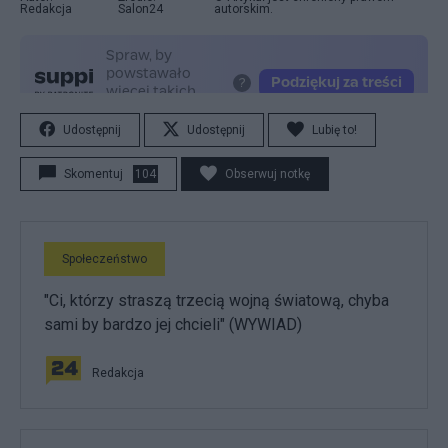
Redakcja
Salon24
autorskim.
Udostępnij
Udostępnij
Lubię to!
Skomentuj
104
Obserwuj notkę
Społeczeństwo
"Ci, którzy straszą trzecią wojną światową, chyba
sami by bardzo jej chcieli" (WYWIAD)
Redakcja