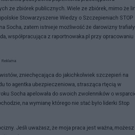
h ze zbiórek publicznych. Wiele ze zbiórek, mimo że li
lnopolskie Stowarzyszenie Wiedzy o Szczepieniach STOP
a Socha, zatem istnieje możliwość że darowizny trafiały
vda, współpracująca z raportnowaka.pl przy opracowaniu
Reklama
wistów, zniechęcająca do jakichkolwiek szczepień na
 to agentka ubezpieczeniowa, strasząca rtęcią w
 roku Socha apelowała do swoich zwolenników o wsparci
odzie, na wymianę którego nie stać było liderki Stop
ocizny. Jeśli uważasz, że moja praca jest ważna, możesz