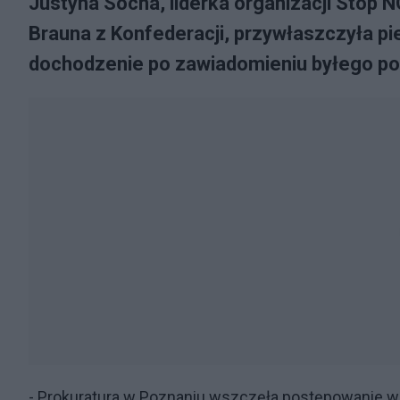
Justyna Socha, liderka organizacji Stop 
Brauna z Konfederacji, przywłaszczyła p
dochodzenie po zawiadomieniu byłego po
- Prokuratura w Poznaniu wszczęła postępowanie w 