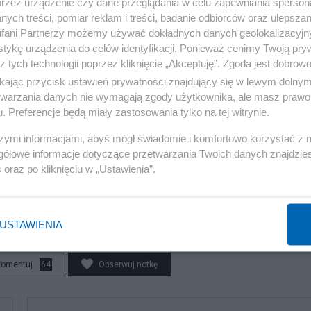
przez urządzenie czy dane przeglądania w celu zapewniania sperson
ych treści, pomiar reklam i treści, badanie odbiorców oraz ulepszan
fani Partnerzy możemy używać dokładnych danych geolokalizacyjn
tykę urządzenia do celów identyfikacji. Ponieważ cenimy Twoją pry
z tych technologii poprzez kliknięcie „Akceptuję”. Zgoda jest dobro
ikając przycisk ustawień prywatności znajdujący się w lewym dolny
tać youtuberką. Teraz tłumaczy powody decyzji
etwarzania danych nie wymagają zgody użytkownika, ale masz prawo 
. Preferencje będą miały zastosowania tylko na tej witrynie.
szymi informacjami, abyś mógł świadomie i komfortowo korzystać z
gółowe informacje dotyczące przetwarzania Twoich danych znajdzi
s
oraz po kliknięciu w „Ustawienia”.
orskim.
USTAWIENIA
komentuj
64
Obserwuj notkę