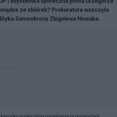
NOP i asystentka społeczna posła Grzegorza
ieniądze ze zbiórek? Prokuratura wszczęła
lityka Samoobrony Zbigniewa Nowaka.
kierunku podejrzenia popełnienia przestępstwa