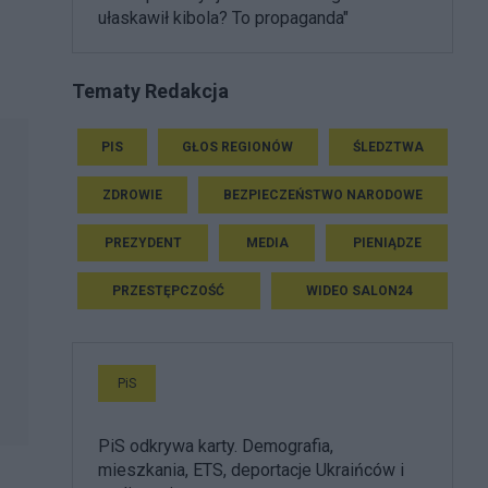
ułaskawił kibola? To propaganda"
Tematy Redakcja
PIS
GŁOS REGIONÓW
ŚLEDZTWA
ZDROWIE
BEZPIECZEŃSTWO NARODOWE
PREZYDENT
MEDIA
PIENIĄDZE
PRZESTĘPCZOŚĆ
WIDEO SALON24
PiS
PiS odkrywa karty. Demografia,
mieszkania, ETS, deportacje Ukraińców i