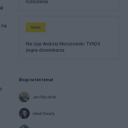
rozliczenia
nk
 na
Media
Nie żyje Andrzej Morozowski. TVN24
żegna dziennikarza
Blogi na ten temat
e
Jan Filip Libicki
Układ Otwarty