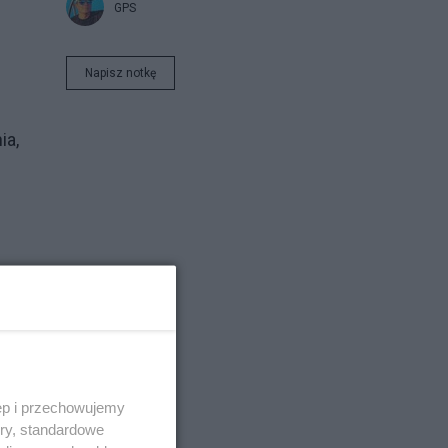
GPS
Napisz notkę
ia,
ęp i przechowujemy
ory, standardowe