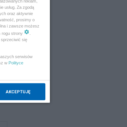
alizowanych reklam,
ie usług. Za zgodą
ych oraz aktywnie
watność, prosimy o
wolna i zawsze możesz
m rogu strony
.
sprzeciwić się
 naszych serwisów
esz w
Polityce
AKCEPTUJĘ