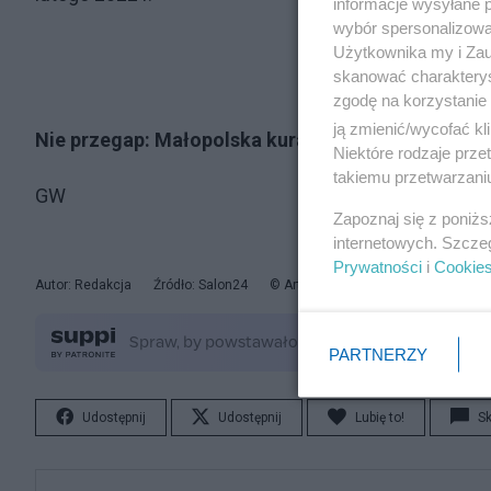
informacje wysyłane 
wybór spersonalizowan
Użytkownika my i Zau
skanować charakterys
zgodę na korzystanie 
ją zmienić/wycofać kl
Nie przegap:
Małopolska kurator postanowiła zos
Niektóre rodzaje prz
takiemu przetwarzaniu
GW
Zapoznaj się z poniż
internetowych. Szcze
Prywatności
i
Cookie
Autor: Redakcja
Źródło: Salon24
© Artykuł jest chroniony prawem aut
PARTNERZY
Udostępnij
Udostępnij
Lubię to!
S