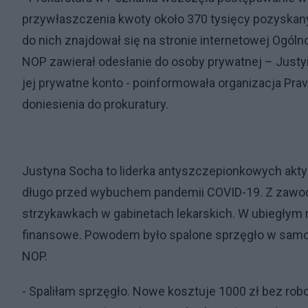
przywłaszczenia kwoty około 370 tysięcy pozyskanyc
do nich znajdował się na stronie internetowej Ogó
NOP zawierał odesłanie do osoby prywatnej – Justyn
jej prywatne konto - poinformowała organizacja Pra
doniesienia do prokuratury.
Justyna Socha to liderka antyszczepionkowych akty
długo przed wybuchem pandemii COVID-19. Z zawodu
strzykawkach w gabinetach lekarskich. W ubiegłym
finansowe. Powodem było spalone sprzęgło w samoch
NOP.
- Spaliłam sprzęgło. Nowe kosztuje 1000 zł bez rob