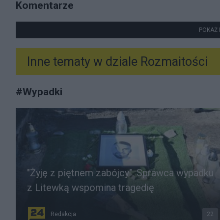
Komentarze
POKAŻ 
Inne tematy w dziale
Rozmaitości
#
Wypadki
"Żyję z piętnem zabójcy". Sprawca wypadku
z Litewką wspomina tragedię
Redakcja
22