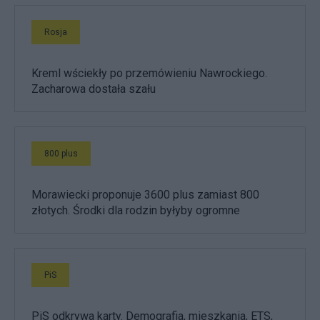
Rosja
Kreml wściekły po przemówieniu Nawrockiego.
Zacharowa dostała szału
800 plus
Morawiecki proponuje 3600 plus zamiast 800
złotych. Środki dla rodzin byłyby ogromne
PiS
PiS odkrywa karty. Demografia, mieszkania, ETS,