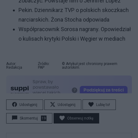
zobaczyć. Powstaje film o Jennifer Lopez
Pekin. Dziennikarz TVP o polskich skoczkach
narciarskich. Żona Stocha odpowiada
Współpracownik Sorosa nagrany. Opowiedział
o kulisach krytyki Polski i Węgier w mediach
Autor:
Źródło:
© Artykuł jest chroniony prawem
Redakcja
PAP
autorskim.
Udostępnij
Udostępnij
Lubię to!
Skomentuj
19
Obserwuj notkę