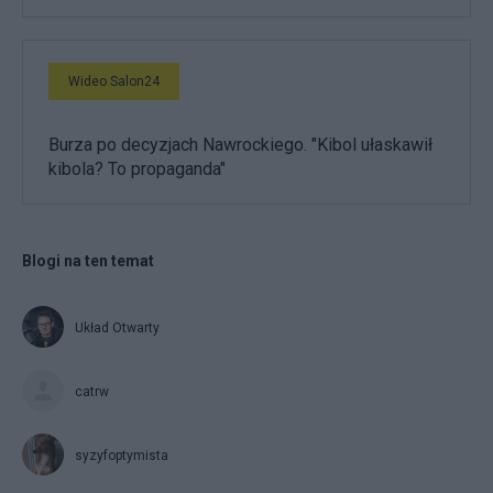
Wideo Salon24
Burza po decyzjach Nawrockiego. "Kibol ułaskawił
kibola? To propaganda"
Blogi na ten temat
Układ Otwarty
catrw
syzyfoptymista