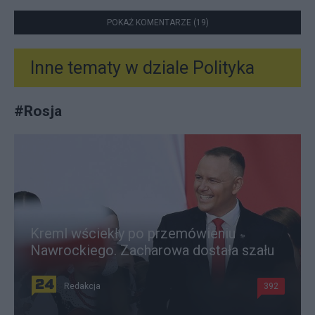
POKAŻ KOMENTARZE (19)
Inne tematy w dziale
Polityka
#
Rosja
Kreml wściekły po przemówieniu
Nawrockiego. Zacharowa dostała szału
Redakcja
392