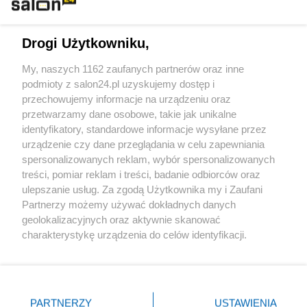
Technologie
Drogi Użytkowniku,
Sport
My, naszych 1162 zaufanych partnerów oraz inne
podmioty z salon24.pl uzyskujemy dostęp i
Społeczeństwo
przechowujemy informacje na urządzeniu oraz
przetwarzamy dane osobowe, takie jak unikalne
Kultura
identyfikatory, standardowe informacje wysyłane przez
urządzenie czy dane przeglądania w celu zapewniania
spersonalizowanych reklam, wybór spersonalizowanych
treści, pomiar reklam i treści, badanie odbiorców oraz
ulepszanie usług. Za zgodą Użytkownika my i Zaufani
X
Facebook
Instagram
Youtube
Partnerzy możemy używać dokładnych danych
geolokalizacyjnych oraz aktywnie skanować
charakterystykę urządzenia do celów identyfikacji.
Web Content Media sp. z o. o. © 2022
Ponieważ cenimy Twoją prywatność, prosimy o zgodę na
korzystanie z tych technologii poprzez kliknięcie
„Akceptuję”. Zgoda jest dobrowolna i zawsze możesz ją
Pomoc
O nas
Praca
Reklama
Kontakt
zmienić/wycofać klikając przycisk ustawień prywatności
PARTNERZY
USTAWIENIA