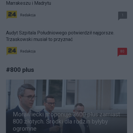
Marrakeszu i Madrytu
Redakcja
1
Audyt Szpitala Południowego potwierdził najgorsze.
Trzaskowski musiał to przyznać
Redakcja
80
#
800 plus
Morawiecki proponuje 3600 plus zamiast
800 złotych. Środki dla rodzin byłyby
ogromne