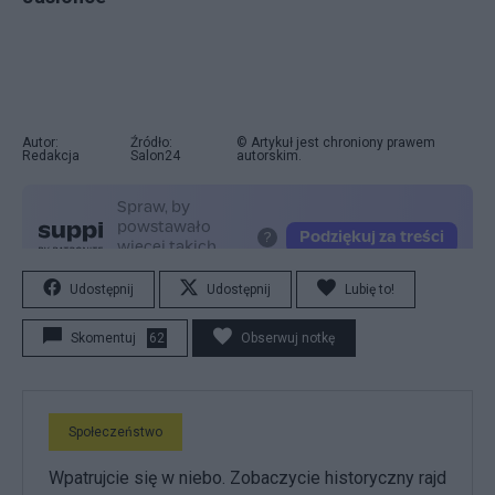
Autor:
Źródło:
© Artykuł jest chroniony prawem
Redakcja
Salon24
autorskim.
Udostępnij
Udostępnij
Lubię to!
Skomentuj
62
Obserwuj notkę
Społeczeństwo
Wpatrujcie się w niebo. Zobaczycie historyczny rajd