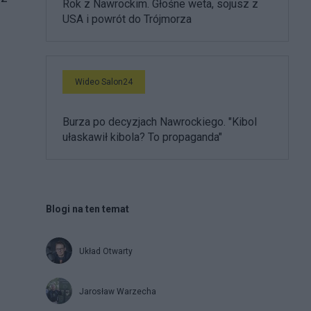
Rok z Nawrockim. Głośne weta, sojusz z
USA i powrót do Trójmorza
Wideo Salon24
Burza po decyzjach Nawrockiego. "Kibol
ułaskawił kibola? To propaganda"
Blogi na ten temat
Układ Otwarty
Jarosław Warzecha