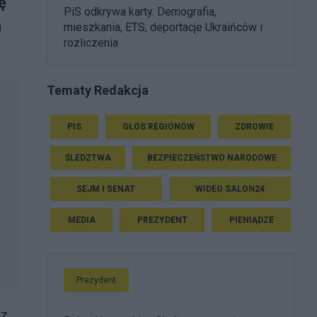
ę
PiS odkrywa karty. Demografia,
h
mieszkania, ETS, deportacje Ukraińców i
rozliczenia
Tematy Redakcja
PIS
GŁOS REGIONÓW
ZDROWIE
ŚLEDZTWA
BEZPIECZEŃSTWO NARODOWE
SEJM I SENAT
WIDEO SALON24
MEDIA
PREZYDENT
PIENIĄDZE
Prezydent
 z