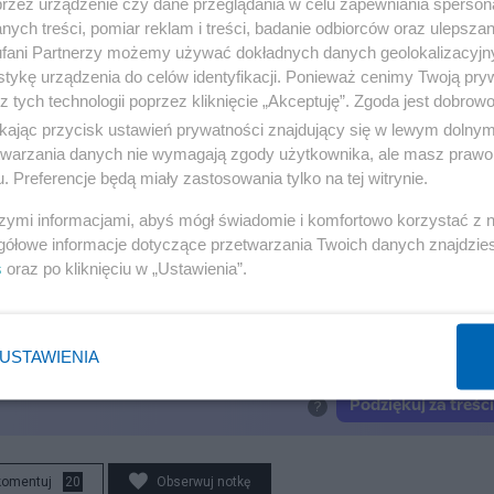
przez urządzenie czy dane przeglądania w celu zapewniania sperson
ych treści, pomiar reklam i treści, badanie odbiorców oraz ulepszan
fani Partnerzy możemy używać dokładnych danych geolokalizacyjn
tykę urządzenia do celów identyfikacji. Ponieważ cenimy Twoją pry
z tych technologii poprzez kliknięcie „Akceptuję”. Zgoda jest dobro
 was zaskoczy
ikając przycisk ustawień prywatności znajdujący się w lewym dolny
etwarzania danych nie wymagają zgody użytkownika, ale masz prawo 
dbędzie. Nie zgadniecie gdzie
. Preferencje będą miały zastosowania tylko na tej witrynie.
zyć. Powstaje film o Jennifer Lopez
szymi informacjami, abyś mógł świadomie i komfortowo korzystać z
arciarskich. Żona Stocha odpowiada
gółowe informacje dotyczące przetwarzania Twoich danych znajdzi
kulisach krytyki Polski i Węgier w mediach
s
oraz po kliknięciu w „Ustawienia”.
im.
USTAWIENIA
komentuj
20
Obserwuj notkę