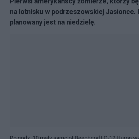
Pierwsi amerykańscy żołnierze, którzy b
na lotnisku w podrzeszowskiej Jasionce.
planowany jest na niedzielę.
Po godz. 10 mały samolot Beechcraft C-12 Huron wy