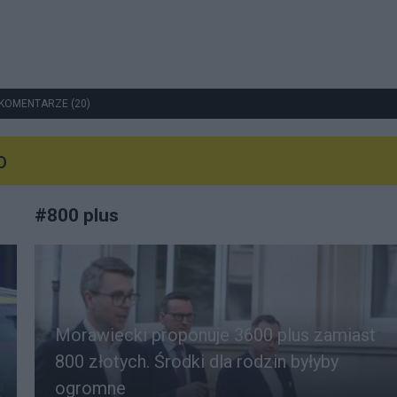
KOMENTARZE (20)
o
#
800 plus
Morawiecki proponuje 3600 plus zamiast
800 złotych. Środki dla rodzin byłyby
ogromne