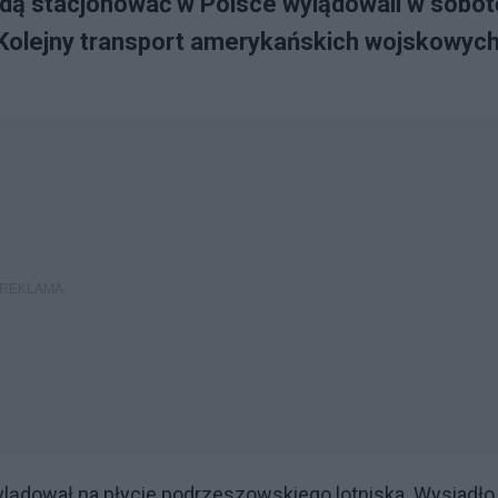
ędą stacjonować w Polsce wylądowali w sobot
 Kolejny transport amerykańskich wojskowyc
lądował na płycie podrzeszowskiego lotniska. Wysiadło