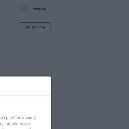
Animela
Napisz notkę
ęp i przechowujemy
ory, standardowe