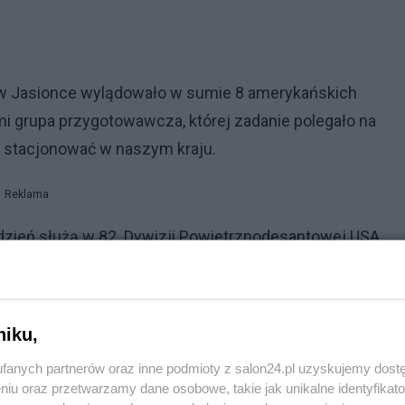
ku w Jasionce wylądowało w sumie 8 amerykańskich
mi grupa przygotowawcza, której zadanie polegało na
ą stacjonować w naszym kraju.
Reklama
dzień służą w 82. Dywizji Powietrznodesantowej USA.
iększenie liczby wojsk USA w Europie w celu
centracja rosyjskich wojsk przy granicy Ukrainy. 2 tys.
niku,
ego 1700 trafi do Polski. Około tysiąca zostanie
fanych partnerów oraz inne podmioty z salon24.pl uzyskujemy dost
niu oraz przetwarzamy dane osobowe, takie jak unikalne identyfikat