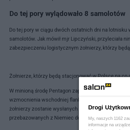
Do tej pory wylądowało 8 samolotów
Do tej pory w ciągu dwóch ostatnich dni na lotnis
samolotów. Jak mówił mjr Lipczyński, przyleciała ni
zabezpieczeniu logistycznym żołnierzy, którzy będ
Żołnierze, którzy będą stacjonować w Polsce na co 
W minioną środę Pentagon zapowiedział czasowe zw
wzmocnienia wschodniej flanki NATO w związku z kon
Drogi Użytkow
żołnierzy zostanie wysłanych do Polski i Niemiec, z t
przebazowanych z Niemiec do Rumunii.
My, naszych 1162 zau
informacje na urządze