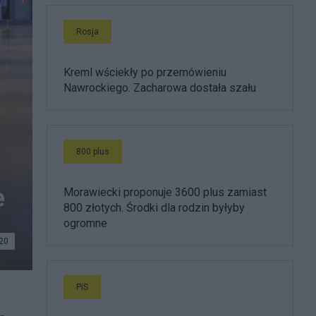
Rosja
Kreml wściekły po przemówieniu
Nawrockiego. Zacharowa dostała szału
800 plus
e
Morawiecki proponuje 3600 plus zamiast
800 złotych. Środki dla rodzin byłyby
ogromne
20
PiS