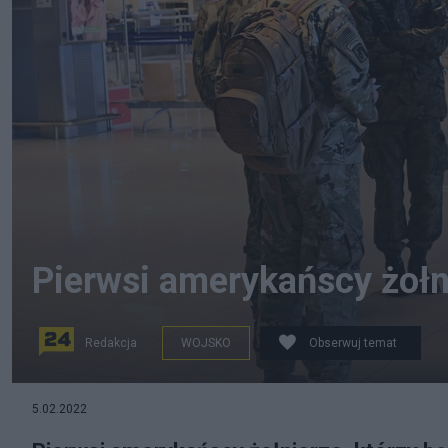
Pierwsi amerykańscy żołn
Redakcja
WOJSKO
Obserwuj temat
PAP/Darek Delmanowicz
5.02.2022