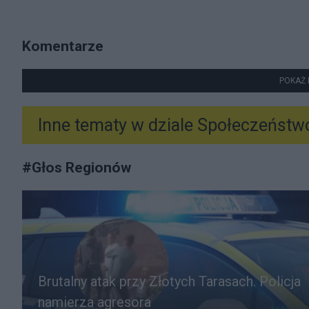
Komentarze
POKAŻ 
Inne tematy w dziale
Społeczeństw
#
Głos Regionów
Brutalny atak przy Złotych Tarasach. Policja
namierza agresora