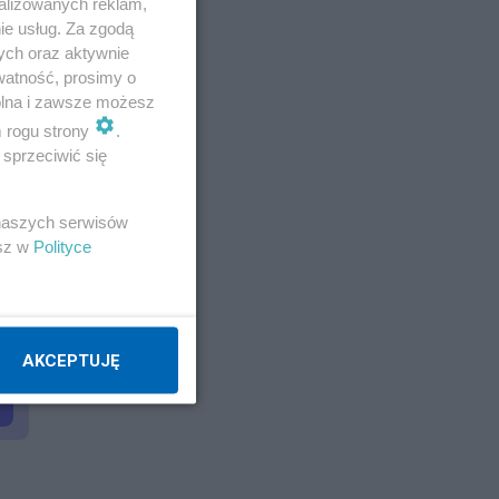
alizowanych reklam,
ie usług. Za zgodą
ych oraz aktywnie
watność, prosimy o
wolna i zawsze możesz
m rogu strony
.
sprzeciwić się
 naszych serwisów
esz w
Polityce
AKCEPTUJĘ