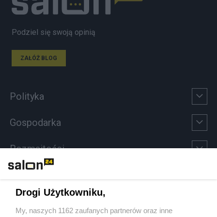
Podziel się swoją opinią
ZAŁÓŻ BLOG
Polityka
Gospodarka
Rozmaitości
Technologie
Drogi Użytkowniku,
Sport
My, naszych 1162 zaufanych partnerów oraz inne