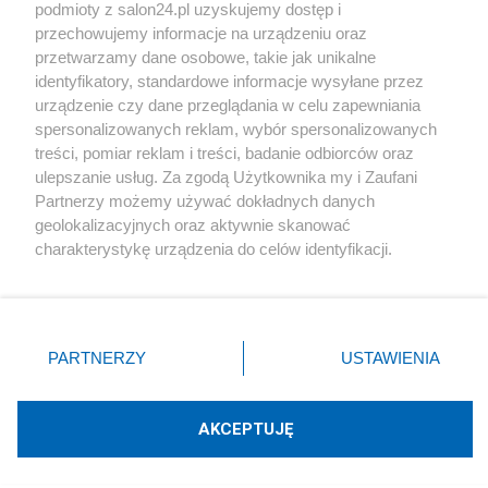
podmioty z salon24.pl uzyskujemy dostęp i
Społeczeństwo
przechowujemy informacje na urządzeniu oraz
przetwarzamy dane osobowe, takie jak unikalne
Kultura
identyfikatory, standardowe informacje wysyłane przez
urządzenie czy dane przeglądania w celu zapewniania
spersonalizowanych reklam, wybór spersonalizowanych
treści, pomiar reklam i treści, badanie odbiorców oraz
ulepszanie usług. Za zgodą Użytkownika my i Zaufani
X
Facebook
Instagram
Youtube
Partnerzy możemy używać dokładnych danych
geolokalizacyjnych oraz aktywnie skanować
charakterystykę urządzenia do celów identyfikacji.
Web Content Media sp. z o. o. © 2022
Ponieważ cenimy Twoją prywatność, prosimy o zgodę na
korzystanie z tych technologii poprzez kliknięcie
„Akceptuję”. Zgoda jest dobrowolna i zawsze możesz ją
Pomoc
O nas
Praca
Reklama
Kontakt
zmienić/wycofać klikając przycisk ustawień prywatności
PARTNERZY
USTAWIENIA
znajdujący się w lewym dolnym rogu strony
. Niektóre
rodzaje przetwarzania danych nie wymagają zgody
użytkownika, ale masz prawo sprzeciwić się takiemu
AKCEPTUJĘ
przetwarzaniu. Preferencje będą miały zastosowania tylko
Technologię dostarcza:
W3media.pl
na tej witrynie.