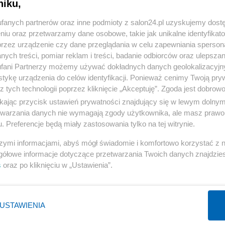
niku,
« WRÓĆ DO NOTKI
fanych partnerów oraz inne podmioty z salon24.pl uzyskujemy dost
niu oraz przetwarzamy dane osobowe, takie jak unikalne identyfikat
przez urządzenie czy dane przeglądania w celu zapewniania sperson
ych treści, pomiar reklam i treści, badanie odbiorców oraz ulepszan
fani Partnerzy możemy używać dokładnych danych geolokalizacyjn
tykę urządzenia do celów identyfikacji. Ponieważ cenimy Twoją pry
Polityka
Gospodarka
z tych technologii poprzez kliknięcie „Akceptuję”. Zgoda jest dobro
PiS
Biznes
ikając przycisk ustawień prywatności znajdujący się w lewym dolny
etwarzania danych nie wymagają zgody użytkownika, ale masz prawo 
Rząd
Pieniądze
. Preferencje będą miały zastosowania tylko na tej witrynie.
Prezydent
Centralny Port Komunikacyjny
szymi informacjami, abyś mógł świadomie i komfortowo korzystać z
NATO
Inwestycje
gółowe informacje dotyczące przetwarzania Twoich danych znajdzi
KO
Podatki
s
oraz po kliknięciu w „Ustawienia”.
WIĘCEJ
WIĘCEJ
USTAWIENIA