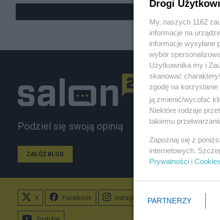
Drogi Użytkow
My, naszych 1162 zau
informacje na urządze
informacje wysyłane 
wybór spersonalizowan
Użytkownika my i Zau
skanować charakterys
zgodę na korzystanie 
ją zmienić/wycofać kl
Niektóre rodzaje prz
takiemu przetwarzaniu
Podziel się swoją opinią
Zapoznaj się z poniż
internetowych. Szcze
ZAŁÓŻ BLOG
Prywatności
i
Cookie
X
Facebook
Instagram
PARTNERZY
Youtube