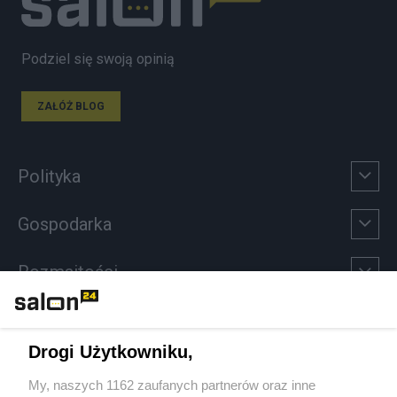
Podziel się swoją opinią
ZAŁÓŻ BLOG
Polityka
Gospodarka
Rozmaitości
Technologie
Drogi Użytkowniku,
Sport
My, naszych 1162 zaufanych partnerów oraz inne