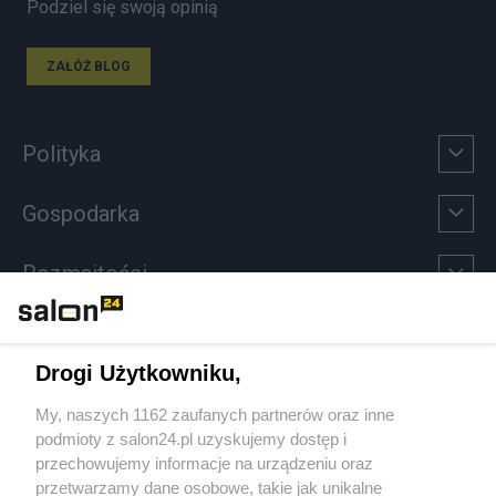
Podziel się swoją opinią
ZAŁÓŻ BLOG
Polityka
Gospodarka
Rozmaitości
Technologie
Drogi Użytkowniku,
Sport
My, naszych 1162 zaufanych partnerów oraz inne
podmioty z salon24.pl uzyskujemy dostęp i
Społeczeństwo
przechowujemy informacje na urządzeniu oraz
przetwarzamy dane osobowe, takie jak unikalne