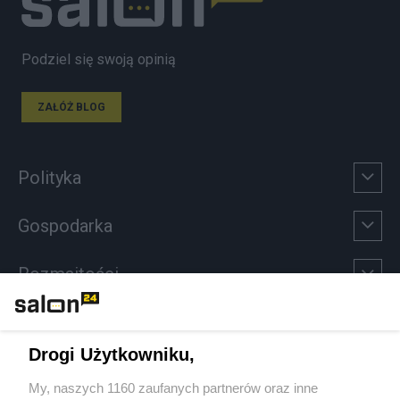
Podziel się swoją opinią
ZAŁÓŻ BLOG
Polityka
Gospodarka
Rozmaitości
Technologie
Drogi Użytkowniku,
Sport
My, naszych 1160 zaufanych partnerów oraz inne