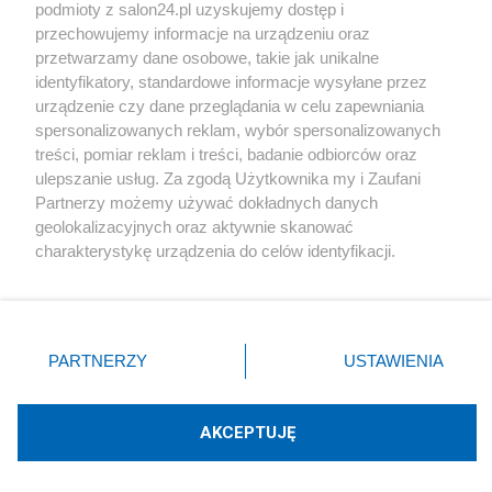
podmioty z salon24.pl uzyskujemy dostęp i
Społeczeństwo
przechowujemy informacje na urządzeniu oraz
przetwarzamy dane osobowe, takie jak unikalne
Kultura
identyfikatory, standardowe informacje wysyłane przez
urządzenie czy dane przeglądania w celu zapewniania
spersonalizowanych reklam, wybór spersonalizowanych
treści, pomiar reklam i treści, badanie odbiorców oraz
ulepszanie usług. Za zgodą Użytkownika my i Zaufani
X
Facebook
Instagram
Youtube
Partnerzy możemy używać dokładnych danych
geolokalizacyjnych oraz aktywnie skanować
charakterystykę urządzenia do celów identyfikacji.
Web Content Media sp. z o. o. © 2022
Ponieważ cenimy Twoją prywatność, prosimy o zgodę na
korzystanie z tych technologii poprzez kliknięcie
„Akceptuję”. Zgoda jest dobrowolna i zawsze możesz ją
Pomoc
O nas
Praca
Reklama
Kontakt
zmienić/wycofać klikając przycisk ustawień prywatności
PARTNERZY
USTAWIENIA
znajdujący się w lewym dolnym rogu strony
. Niektóre
rodzaje przetwarzania danych nie wymagają zgody
użytkownika, ale masz prawo sprzeciwić się takiemu
AKCEPTUJĘ
przetwarzaniu. Preferencje będą miały zastosowania tylko
Technologię dostarcza:
W3media.pl
na tej witrynie.