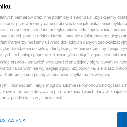
niku,
« WRÓĆ DO NOTKI
fanych partnerów oraz inne podmioty z salon24.pl uzyskujemy dost
niu oraz przetwarzamy dane osobowe, takie jak unikalne identyfikat
przez urządzenie czy dane przeglądania w celu zapewniania sperson
ych treści, pomiar reklam i treści, badanie odbiorców oraz ulepszan
fani Partnerzy możemy używać dokładnych danych geolokalizacyjn
tykę urządzenia do celów identyfikacji. Ponieważ cenimy Twoją pry
Polityka
Gospodarka
z tych technologii poprzez kliknięcie „Akceptuję”. Zgoda jest dobro
ikając przycisk ustawień prywatności znajdujący się w lewym dolny
PiS
Biznes
etwarzania danych nie wymagają zgody użytkownika, ale masz prawo 
Rząd
Pieniądze
. Preferencje będą miały zastosowania tylko na tej witrynie.
Prezydent
Centralny Port Komunikacyjny
szymi informacjami, abyś mógł świadomie i komfortowo korzystać z
NATO
Inwestycje
gółowe informacje dotyczące przetwarzania Twoich danych znajdzi
s
oraz po kliknięciu w „Ustawienia”.
KO
Podatki
WIĘCEJ
WIĘCEJ
USTAWIENIA