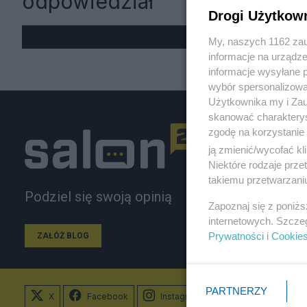
odpowiedział
Drogi Użytkow
My, naszych 1162 zau
informacje na urządze
informacje wysyłane 
wybór spersonalizowan
Użytkownika my i Zau
skanować charakterys
zgodę na korzystanie 
ją zmienić/wycofać kl
Niektóre rodzaje prz
takiemu przetwarzaniu
Podziel się swoją opinią
Zapoznaj się z poniż
internetowych. Szcze
Prywatności
i
Cookie
ZAŁÓŻ BLOG
PARTNERZY
X
Facebook
Instagram