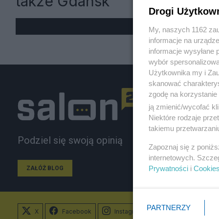
także Gdańsk
Drogi Użytkow
My, naszych 1162 zau
informacje na urządze
informacje wysyłane 
wybór spersonalizowan
Użytkownika my i Zau
skanować charakterys
zgodę na korzystanie 
ją zmienić/wycofać kl
Niektóre rodzaje prz
takiemu przetwarzaniu
Podziel się swoją opinią
Zapoznaj się z poniż
internetowych. Szcze
Prywatności
i
Cookie
ZAŁÓŻ BLOG
PARTNERZY
X
Facebook
Instagram