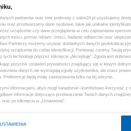
niku,
« WRÓĆ DO NOTKI
fanych partnerów oraz inne podmioty z salon24.pl uzyskujemy dost
niu oraz przetwarzamy dane osobowe, takie jak unikalne identyfikat
przez urządzenie czy dane przeglądania w celu zapewniania sperson
ych treści, pomiar reklam i treści, badanie odbiorców oraz ulepszan
fani Partnerzy możemy używać dokładnych danych geolokalizacyjn
tykę urządzenia do celów identyfikacji. Ponieważ cenimy Twoją pry
Polityka
Gospodarka
z tych technologii poprzez kliknięcie „Akceptuję”. Zgoda jest dobro
ikając przycisk ustawień prywatności znajdujący się w lewym dolny
PiS
Biznes
etwarzania danych nie wymagają zgody użytkownika, ale masz prawo 
Rząd
Pieniądze
. Preferencje będą miały zastosowania tylko na tej witrynie.
Prezydent
Centralny Port Komunikacyjny
szymi informacjami, abyś mógł świadomie i komfortowo korzystać z
NATO
Inwestycje
gółowe informacje dotyczące przetwarzania Twoich danych znajdzi
s
oraz po kliknięciu w „Ustawienia”.
KO
Podatki
WIĘCEJ
WIĘCEJ
USTAWIENIA