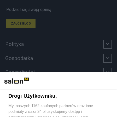
Podziel się swoją opinią
ZAŁÓŻ BLOG
Polityka
Gospodarka
Rozmaitości
Technologie
Drogi Użytkowniku,
Sport
My, naszych 1162 zaufanych partnerów oraz inne
podmioty z salon24.pl uzyskujemy dostęp i
Społeczeństwo