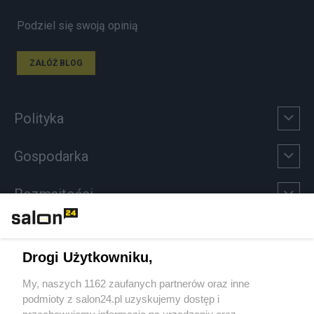
Podziel się swoją opinią
ZAŁÓŻ BLOG
Polityka
Gospodarka
Rozmaitości
Technologie
Drogi Użytkowniku,
Sport
My, naszych 1162 zaufanych partnerów oraz inne
podmioty z salon24.pl uzyskujemy dostęp i
Społeczeństwo