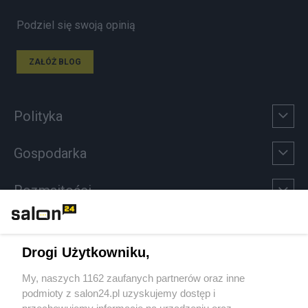
Podziel się swoją opinią
ZAŁÓŻ BLOG
Polityka
Gospodarka
Rozmaitości
Technologie
Drogi Użytkowniku,
Sport
My, naszych 1162 zaufanych partnerów oraz inne
podmioty z salon24.pl uzyskujemy dostęp i
Społeczeństwo