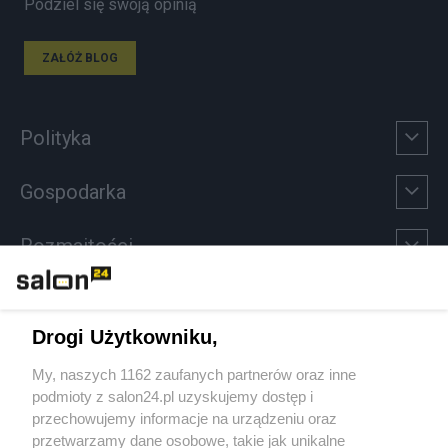
Podziel się swoją opinią
ZAŁÓŻ BLOG
Polityka
Gospodarka
Rozmaitości
Technologie
Drogi Użytkowniku,
Sport
My, naszych 1162 zaufanych partnerów oraz inne
podmioty z salon24.pl uzyskujemy dostęp i
Społeczeństwo
przechowujemy informacje na urządzeniu oraz
przetwarzamy dane osobowe, takie jak unikalne