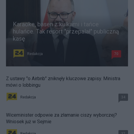
Karaoke, basen z kulkami i tańce
hulańce. Tak resort "przepalał" publiczną
kasę
Redakcja
70
Z ustawy "o Airbnb" zniknęły kluczowe zapisy. Ministra
mówi o lobbingu
Redakcja
34
Wiceminister odpowie za złamanie ciszy wyborczej?
Wniosek już w Sejmie
Redakcja
37