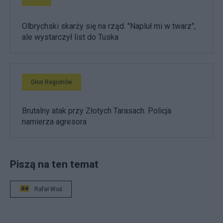
Olbrychski skarży się na rząd. "Napluł mi w twarz",
ale wystarczył list do Tuska
Głos Regionów
Brutalny atak przy Złotych Tarasach. Policja
namierza agresora
Piszą na ten temat
Rafał Woś