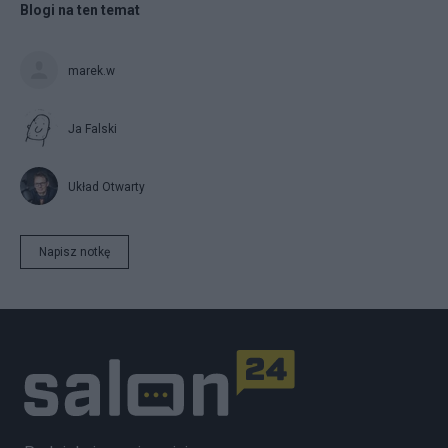
Blogi na ten temat
marek.w
Ja Falski
Układ Otwarty
Napisz notkę