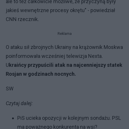
ale to też całkowicie możliwe, że przyczyną były
jakieś wewnętrzne procesy okrętu" - powiedział
CNN rzecznik.
Reklama
O ataku sił zbrojnych Ukrainy na krążownik Moskwa
poinformowała wcześniej telewizja Nexta.
U
kraińcy przypuścili atak na najcenniejszy statek
Rosjan w godzinach nocnych.
SW
Czytaj dalej:
PiS ucieka opozycji w kolejnym sondażu. PSL
ma poważnego konkurenta na wsi?