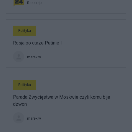
Redakcja
Polityka
Rosja po carze Putinie I
marek.w
Polityka
Parada Zwycięstwa w Moskwie czyli komu bije
dzwon
marek.w