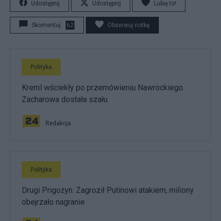
Udostępnij
Udostępnij
Lubię to!
Skomentuj
62
Obserwuj notkę
Polityka
Kreml wściekły po przemówieniu Nawrockiego.
Zacharowa dostała szału
Redakcja
Polityka
Drugi Prigożyn. Zagroził Putinowi atakiem, miliony
obejrzało nagranie