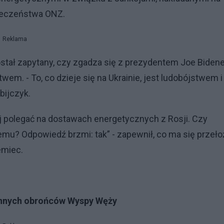
pieczeństwa ONZ.
Reklama
został zapytany, czy zgadza się z prezydentem Joe Biden
em. - To, co dzieje się na Ukrainie, jest ludobójstwem i
bijczyk.
j polegać na dostawach energetycznych z Rosji. Czy
mu? Odpowiedź brzmi: tak” - zapewnił, co ma się przeło
emiec.
ynnych obrońców Wyspy Węży