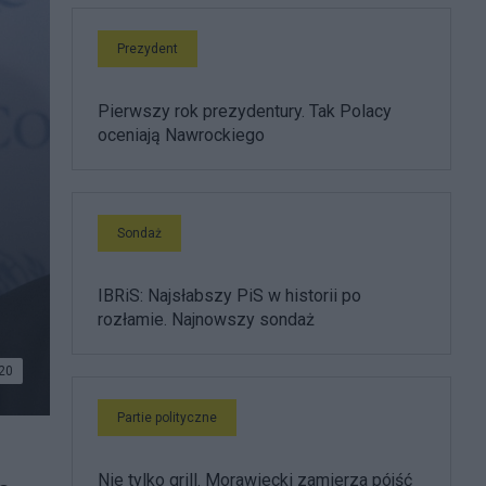
Prezydent
Pierwszy rok prezydentury. Tak Polacy
oceniają Nawrockiego
Sondaż
IBRiS: Najsłabszy PiS w historii po
rozłamie. Najnowszy sondaż
20
Partie polityczne
Nie tylko grill. Morawiecki zamierza pójść