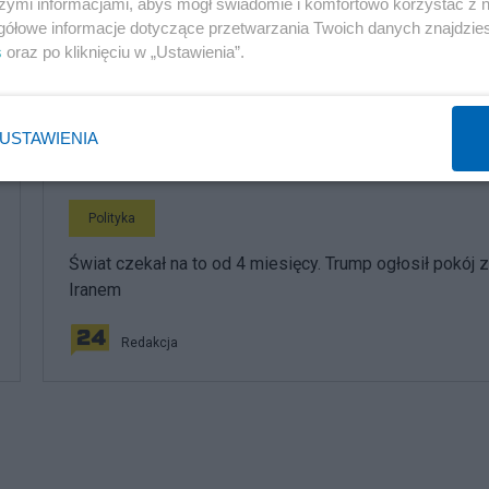
szymi informacjami, abyś mógł świadomie i komfortowo korzystać z
gółowe informacje dotyczące przetwarzania Twoich danych znajdzi
Przełomowa wizyta Macrona w Syrii
s
oraz po kliknięciu w „Ustawienia”.
Redakcja
USTAWIENIA
Polityka
Świat czekał na to od 4 miesięcy. Trump ogłosił pokój z
Iranem
Redakcja