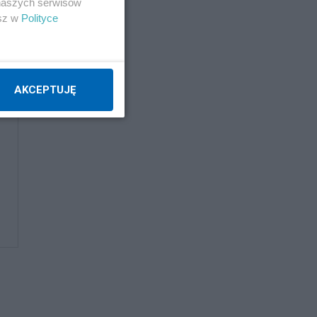
 naszych serwisów
esz w
Polityce
AKCEPTUJĘ