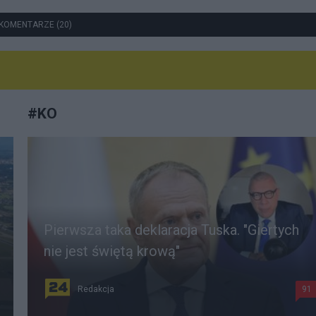
KOMENTARZE (20)
#
KO
Pierwsza taka deklaracja Tuska. "Giertych
nie jest świętą krową"
Redakcja
91