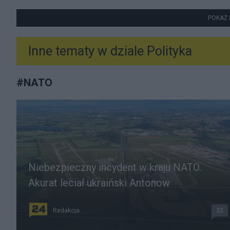
POKAŻ 
Inne tematy w dziale
Polityka
#
NATO
Niebezpieczny incydent w kraju NATO.
Akurat leciał ukraiński Antonow
Redakcja
33