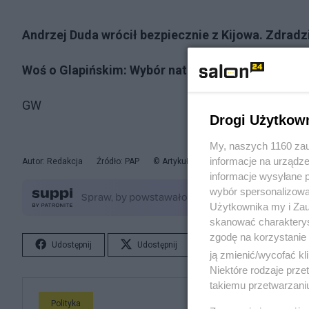
Andrzej Duda wrócił bezpiecznie z Kijowa. Zdradzi
Woś o Glapińskim: Wybór naturalny
GW
Drogi Użytkow
My, naszych 1160 zau
informacje na urządze
Autor: Redakcja
Źródło: PAP
© Artykuł jest chroniony prawem autorsk
informacje wysyłane 
wybór spersonalizowan
Użytkownika my i Zau
skanować charakterys
zgodę na korzystanie 
Udostępnij
Udostępnij
Lubię to!
S
ją zmienić/wycofać kl
Niektóre rodzaje prz
takiemu przetwarzaniu
Polityka