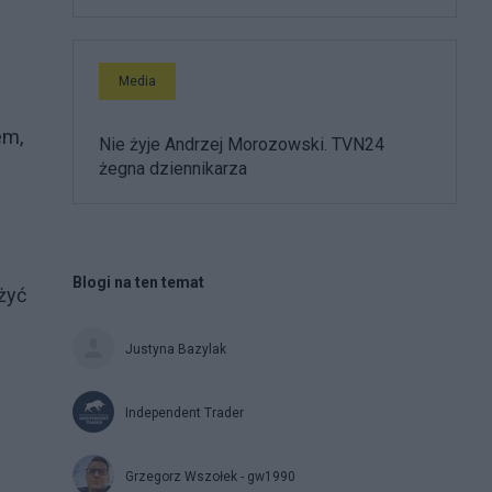
Media
em,
Nie żyje Andrzej Morozowski. TVN24
żegna dziennikarza
Blogi na ten temat
żyć
Justyna Bazylak
Independent Trader
Grzegorz Wszołek - gw1990