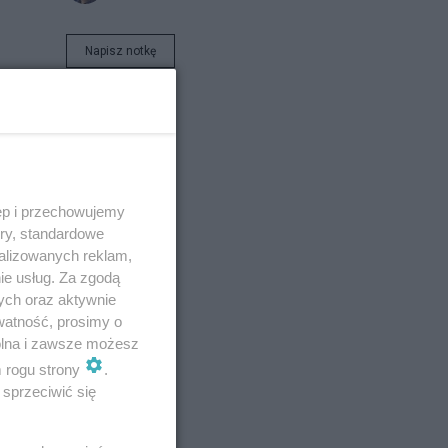
Napisz notkę
ęp i przechowujemy
ory, standardowe
alizowanych reklam,
ie usług. Za zgodą
ych oraz aktywnie
watność, prosimy o
wolna i zawsze możesz
m rogu strony
.
sprzeciwić się