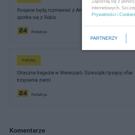
Zapoznaj się z poniż
internetowych. Szcze
Rosjanie będą rozmawiać z Amerykanami. Ławrow
Prywatności
i
Cookie
spotka się z Rubio
Redakcja
PARTNERZY
Polityka
Straszna tragedia w Wenezueli. Dziesiątki tysięcy ofiar
trzęsienia ziemi
Redakcja
Komentarze