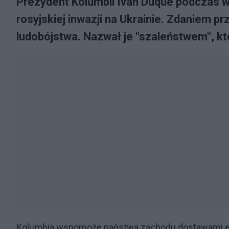
Prezydent Kolumbii Ivan Duque podczas w
rosyjskiej inwazji na Ukrainie. Zdaniem 
ludobójstwa. Nazwał je "szaleństwem", któ
Kolumbia wspomoże państwa zachodu dostawami en