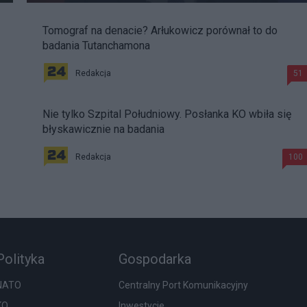
Tomograf na denacie? Arłukowicz porównał to do
badania Tutanchamona
Redakcja
51
Nie tylko Szpital Południowy. Posłanka KO wbiła się
błyskawicznie na badania
Redakcja
100
Polityka
Gospodarka
NATO
Centralny Port Komunikacyjny
KO
Inwestycje