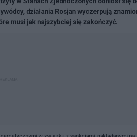
izyty w Stanach Zjednoczonych odniósł się d
przywódcy, działania Rosjan wyczerpują znamio
re musi jak najszybciej się zakończyć.
ergetycznymi w związku z sankcjami, nakładanymi na