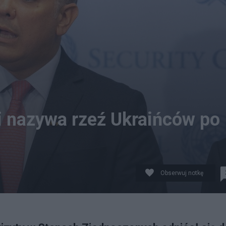
i nazywa rzeź Ukraińców po
Obserwuj notkę
A. Fot. PAP/EPA