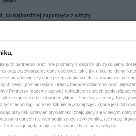
Reklama
ł, co najbardziej zapamięta z wizyty
niku,
fanych partnerów oraz inne podmioty z salon24.pl uzyskujemy dost
niu oraz przetwarzamy dane osobowe, takie jak unikalne identyfikat
im.
przez urządzenie czy dane przeglądania w celu zapewniania sperson
ych treści, pomiar reklam i treści, badanie odbiorców oraz ulepszan
fani Partnerzy możemy używać dokładnych danych geolokalizacyjn
tykę urządzenia do celów identyfikacji. Ponieważ cenimy Twoją pry
z tych technologii poprzez kliknięcie „Akceptuję”. Zgoda jest dobro
komentuj
20
Obserwuj notkę
ikając przycisk ustawień prywatności znajdujący się w lewym dolny
etwarzania danych nie wymagają zgody użytkownika, ale masz prawo 
. Preferencje będą miały zastosowania tylko na tej witrynie.
Polityka