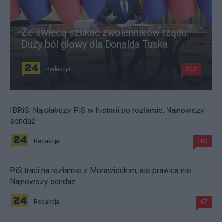
Ze świecą szukać zwolenników rządu.
Duży ból głowy dla Donalda Tuska
Redakcja
203
IBRiS: Najsłabszy PiS w historii po rozłamie. Najnowszy
sondaż
Redakcja
180
PiS traci na rozłamie z Morawieckim, ale prawica nie.
Najnowszy sondaż
Redakcja
67