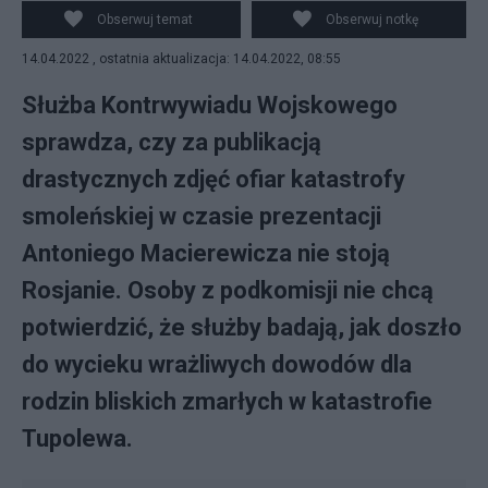
były dwie eksplozje.
Obserwuj temat
Obserwuj notkę
14.04.2022 , ostatnia aktualizacja: 14.04.2022, 08:55
Służba Kontrwywiadu Wojskowego
sprawdza, czy za publikacją
drastycznych zdjęć ofiar katastrofy
smoleńskiej w czasie prezentacji
Antoniego Macierewicza nie stoją
Rosjanie. Osoby z podkomisji nie chcą
potwierdzić, że służby badają, jak doszło
do wycieku wrażliwych dowodów dla
rodzin bliskich zmarłych w katastrofie
Tupolewa.