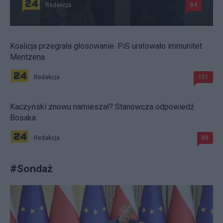
Redakcja
84
Koalicja przegrała głosowanie. PiS uratowało immunitet
Mentzena
Redakcja
101
Kaczyński znowu namieszał? Stanowcza odpowiedź
Bosaka
Redakcja
88
#
Sondaż