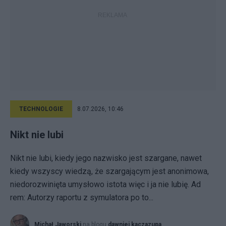
TECHNOLOGIE
8.07.2026, 10:46
Nikt nie lubi
Nikt nie lubi, kiedy jego nazwisko jest szargane, nawet
kiedy wszyscy wiedzą, że szargającym jest anonimowa,
niedorozwinięta umysłowo istota więc i ja nie lubię. Ad
rem: Autorzy raportu z symulatora po to...
Michał Jaworski
na blogu
dawniej kaczazupa