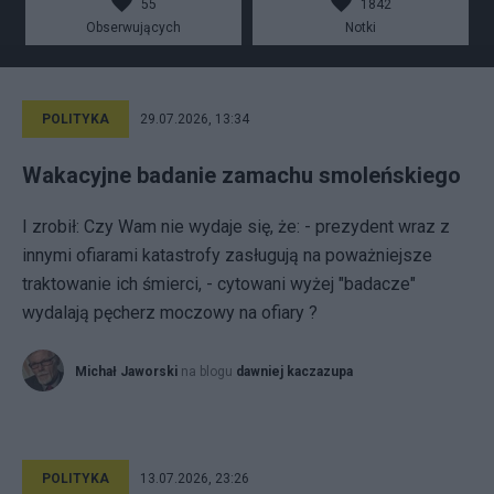
55
1842
Obserwujących
Notki
POLITYKA
29.07.2026, 13:34
Wakacyjne badanie zamachu smoleńskiego
I zrobił: Czy Wam nie wydaje się, że: - prezydent wraz z
innymi ofiarami katastrofy zasługują na poważniejsze
traktowanie ich śmierci, - cytowani wyżej "badacze"
wydalają pęcherz moczowy na ofiary ?
Michał Jaworski
na blogu
dawniej kaczazupa
POLITYKA
13.07.2026, 23:26