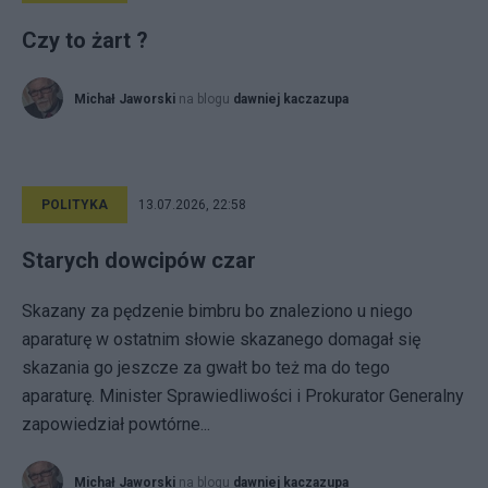
Czy to żart ?
Michał Jaworski
na blogu
dawniej kaczazupa
POLITYKA
13.07.2026, 22:58
Starych dowcipów czar
Skazany za pędzenie bimbru bo znaleziono u niego
aparaturę w ostatnim słowie skazanego domagał się
skazania go jeszcze za gwałt bo też ma do tego
aparaturę. Minister Sprawiedliwości i Prokurator Generalny
zapowiedział powtórne...
Michał Jaworski
na blogu
dawniej kaczazupa