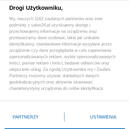
Drogi Użytkowniku,
Sport
My, naszych 1162 zaufanych partnerów oraz inne
podmioty z salon24.pl uzyskujemy dostęp i
Społeczeństwo
przechowujemy informacje na urządzeniu oraz
przetwarzamy dane osobowe, takie jak unikalne
Kultura
identyfikatory, standardowe informacje wysyłane przez
urządzenie czy dane przeglądania w celu zapewniania
spersonalizowanych reklam, wybór spersonalizowanych
treści, pomiar reklam i treści, badanie odbiorców oraz
ulepszanie usług. Za zgodą Użytkownika my i Zaufani
X
Facebook
Instagram
Youtube
Partnerzy możemy używać dokładnych danych
geolokalizacyjnych oraz aktywnie skanować
charakterystykę urządzenia do celów identyfikacji.
Web Content Media sp. z o. o. © 2022
Ponieważ cenimy Twoją prywatność, prosimy o zgodę na
korzystanie z tych technologii poprzez kliknięcie
„Akceptuję”. Zgoda jest dobrowolna i zawsze możesz ją
Pomoc
O nas
Praca
Reklama
Kontakt
zmienić/wycofać klikając przycisk ustawień prywatności
PARTNERZY
USTAWIENIA
znajdujący się w lewym dolnym rogu strony
. Niektóre
rodzaje przetwarzania danych nie wymagają zgody