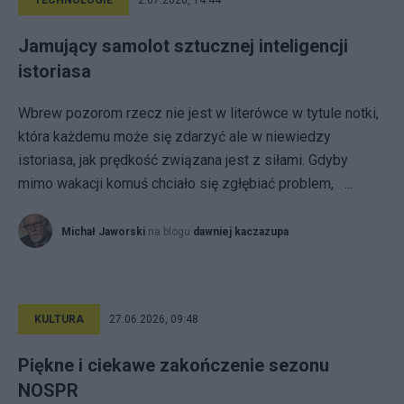
TECHNOLOGIE
2.07.2026, 14:44
Jamujący samolot sztucznej inteligencji
istoriasa
Wbrew pozorom rzecz nie jest w literówce w tytule notki,
która każdemu może się zdarzyć ale w niewiedzy
istoriasa, jak prędkość związana jest z siłami. Gdyby
mimo wakacji komuś chciało się zgłębiać problem, ...
Michał Jaworski
na blogu
dawniej kaczazupa
KULTURA
27.06.2026, 09:48
Piękne i ciekawe zakończenie sezonu
NOSPR