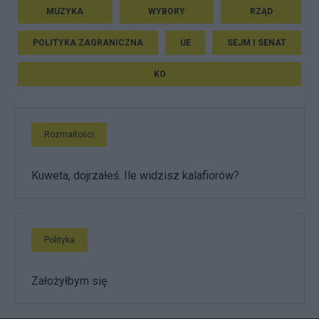
MUZYKA
WYBORY
RZĄD
POLITYKA ZAGRANICZNA
UE
SEJM I SENAT
KO
Rozmaitości
Kuweta, dojrzałeś. Ile widzisz kalafiorów?
Polityka
Założyłbym się