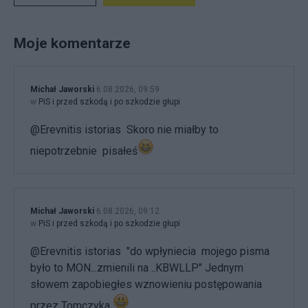
Moje komentarze
Michał Jaworski
6.08.2026, 09:59
w
PiS i przed szkodą i po szkodzie głupi
@Erevnitis istorias Skoro nie miałby to
niepotrzebnie pisałeś
Michał Jaworski
6.08.2026, 09:12
w
PiS i przed szkodą i po szkodzie głupi
@Erevnitis istorias "do wpłyniecia mojego pisma
było to MON...zmienili na ..KBWLLP" Jednym
słowem zapobiegłes wznowieniu postępowania
przez Tomczyka